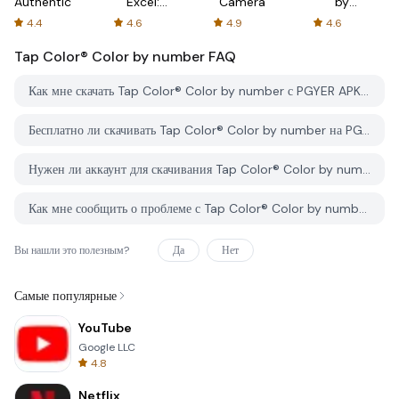
Authenticator
Excel:
Camera
by
Spreadsheets
AFTVnews
4.4
4.6
4.9
4.6
Tap Color® Color by number
FAQ
Как мне скачать Tap Color® Color by number с PGYER APK HUB?
Бесплатно ли скачивать Tap Color® Color by number на PGYER APK HUB?
Нужен ли аккаунт для скачивания Tap Color® Color by number с PGYER APK HUB?
Как мне сообщить о проблеме с Tap Color® Color by number на PGYER APK HUB?
Вы нашли это полезным?
Да
Нет
Самые популярные
YouTube
Google LLC
4.8
Netflix