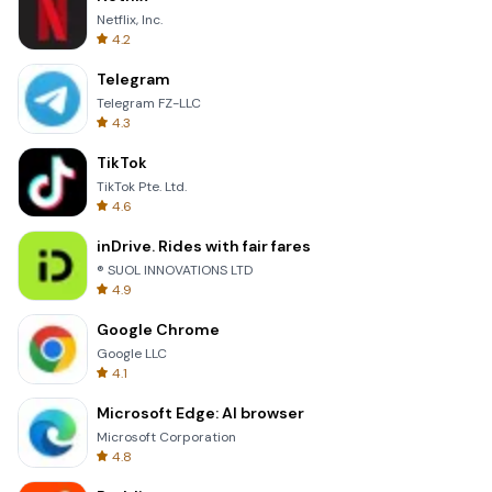
Netflix, Inc.
4.2
Telegram
Telegram FZ-LLC
4.3
TikTok
TikTok Pte. Ltd.
4.6
inDrive. Rides with fair fares
® SUOL INNOVATIONS LTD
4.9
Google Chrome
Google LLC
4.1
Microsoft Edge: AI browser
Microsoft Corporation
4.8