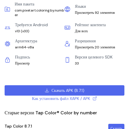
Имя пакета
Языки
com.pixel.art.coloring.by.numb
Просмотреть 92 элементов
er
Требуется Android
Рейтинг контента
v13
(
v33
)
Для всех
Архитектура
Разрешения
arm64-v8a
Просмотреть 20 элементов
Подпись
Версия целевого SDK
Просмотр
33
Скачать APK
(
8.7.1
)
Как установить файл XAPK / APK
Старые версии Tap Color® Color by number
Tap Color
8.7.1
Скачать