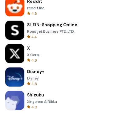
Reddit
reddit Inc.
4.6
SHEIN-Shopping Online
Roadget Business PTE. LTD.
4.4
X
X Corp.
4.6
Disney+
Disney
4.5
Shizuku
Xingchen & Rikka
4.0