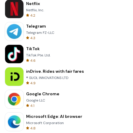
Netflix
Netflix, Inc.
4.2
Telegram
Telegram FZ-LLC
4.3
TikTok
TikTok Pte. Ltd.
4.6
inDrive. Rides with fair fares
® SUOL INNOVATIONS LTD
4.9
Google Chrome
Google LLC
4.1
Microsoft Edge: AI browser
Microsoft Corporation
4.8