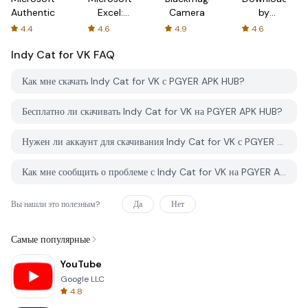
Authenticator
Excel:
Camera
by
Spreadsheets
AFTVnews
4.4
4.6
4.9
4.6
Indy Cat for VK
FAQ
Как мне скачать Indy Cat for VK с PGYER APK HUB?
Бесплатно ли скачивать Indy Cat for VK на PGYER APK HUB?
Нужен ли аккаунт для скачивания Indy Cat for VK с PGYER APK HUB?
Как мне сообщить о проблеме с Indy Cat for VK на PGYER APK HUB?
Вы нашли это полезным?
Да
Нет
Самые популярные
YouTube
Google LLC
4.8