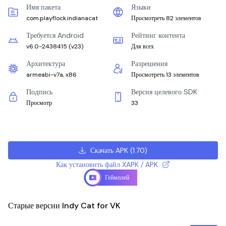
Имя пакета
Языки
com.playflock.indianacat
Просмотреть 82 элементов
Требуется Android
Рейтинг контента
v6.0-2438415
(
v23
)
Для всех
Архитектура
Разрешения
armeabi-v7a, x86
Просмотреть 13 элементов
Подпись
Версия целевого SDK
Просмотр
33
Скачать APK
(
1.70
)
Как установить файл XAPK / APK
Геймплей
Старые версии Indy Cat for VK