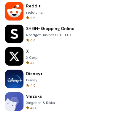
Reddit
reddit Inc.
4.6
SHEIN-Shopping Online
Roadget Business PTE. LTD.
4.4
X
X Corp.
4.6
Disney+
Disney
4.5
Shizuku
Xingchen & Rikka
4.0