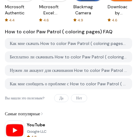
Microsoft
Microsoft
Blackmagic
Downloader
Authenticator
Excel:
Camera
by
Spreadsheets
AFTVnews
4.4
4.6
4.9
4.6
How to color Paw Patrol ( coloring pages)
FAQ
Как мне скачать How to color Paw Patrol ( coloring pages) с PGYER APK HUB?
Бесплатно ли скачивать How to color Paw Patrol ( coloring pages) на PGYER APK HUB?
Нужен ли аккаунт для скачивания How to color Paw Patrol ( coloring pages) с PGYER APK HUB?
Как мне сообщить о проблеме с How to color Paw Patrol ( coloring pages) на PGYER APK HUB?
Вы нашли это полезным?
Да
Нет
Самые популярные
YouTube
Google LLC