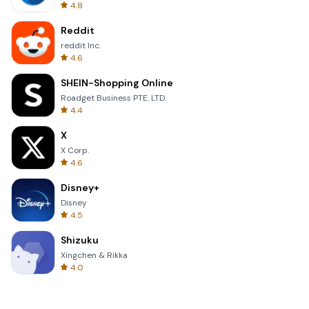
4.8
Reddit
reddit Inc.
4.6
SHEIN-Shopping Online
Roadget Business PTE. LTD.
4.4
X
X Corp.
4.6
Disney+
Disney
4.5
Shizuku
Xingchen & Rikka
4.0