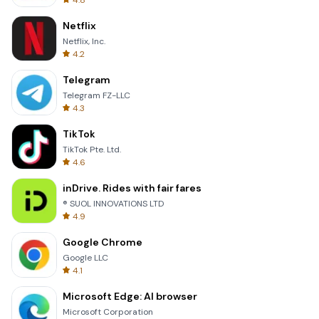
4.8
Netflix
Netflix, Inc.
4.2
Telegram
Telegram FZ-LLC
4.3
TikTok
TikTok Pte. Ltd.
4.6
inDrive. Rides with fair fares
® SUOL INNOVATIONS LTD
4.9
Google Chrome
Google LLC
4.1
Microsoft Edge: AI browser
Microsoft Corporation