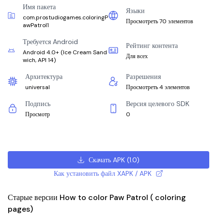
Имя пакета
Языки
com.prostudiogames.coloringP
Просмотреть 70 элементов
awPatrol1
Требуется Android
Рейтинг контента
Android 4.0+
(
Ice Cream Sand
Для всех
wich, API 14
)
Архитектура
Разрешения
universal
Просмотреть 4 элементов
Подпись
Версия целевого SDK
Просмотр
0
Скачать APK
(
1.0
)
Как установить файл XAPK / APK
Старые версии How to color Paw Patrol ( coloring
pages)