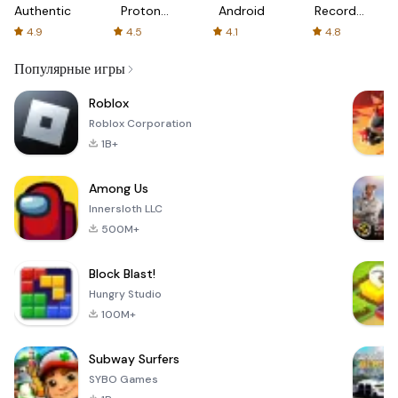
Authenticator
Proton:
Android
Recorder
Fast &
-
4.9
4.5
4.1
4.8
Secure
XRecorder
VPN
Популярные игры
Roblox
Roblox Corporation
1B+
Among Us
Innersloth LLC
500M+
Block Blast!
Hungry Studio
100M+
Subway Surfers
SYBO Games