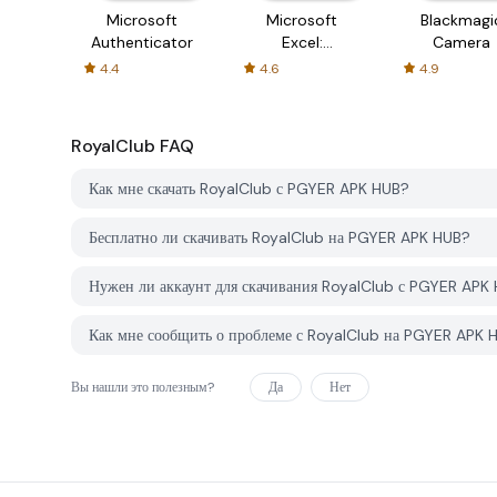
Microsoft
Microsoft
Blackmagi
Authenticator
Excel:
Camera
Spreadsheets
4.4
4.6
4.9
RoyalClub
FAQ
Как мне скачать RoyalClub с PGYER APK HUB?
Бесплатно ли скачивать RoyalClub на PGYER APK HUB?
Нужен ли аккаунт для скачивания RoyalClub с PGYER APK
Как мне сообщить о проблеме с RoyalClub на PGYER APK 
Вы нашли это полезным?
Да
Нет