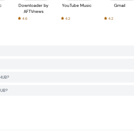
c
Downloader by
YouTube Music
Gmail
AFTVnews
4.6
4.2
4.2
 HUB?
HUB?