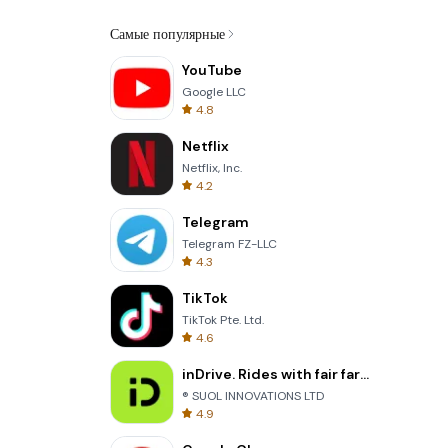
Самые популярные
YouTube
Google LLC
4.8
Netflix
Netflix, Inc.
4.2
Telegram
Telegram FZ-LLC
4.3
TikTok
TikTok Pte. Ltd.
4.6
inDrive. Rides with fair fares
® SUOL INNOVATIONS LTD
4.9