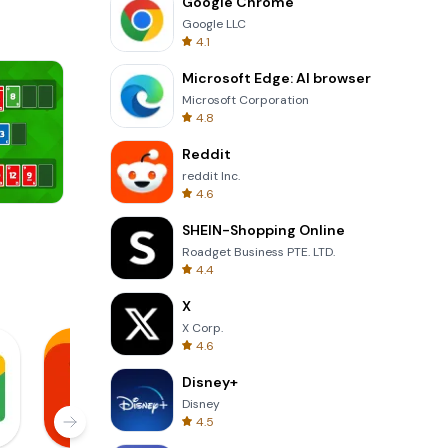
Google Chrome
Google LLC
4.1
Microsoft Edge: AI browser
Microsoft Corporation
4.8
Reddit
reddit Inc.
4.6
8 Ball Billiards Classic
SHEIN-Shopping Online
Roadget Business PTE. LTD.
4.4
X
X Corp.
4.6
Disney+
Disney
4.5