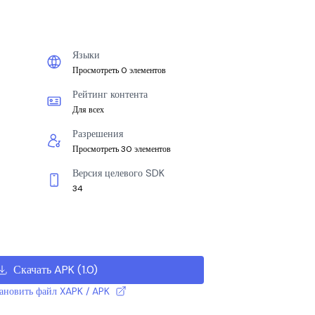
Языки
Просмотреть 0 элементов
Рейтинг контента
Для всех
Разрешения
Просмотреть 30 элементов
Версия целевого SDK
34
Скачать APK
(
1.0
)
тановить файл XAPK / APK