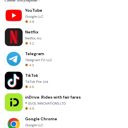
Самые популярные
YouTube
Google LLC
4.8
Netflix
Netflix, Inc.
4.2
Telegram
Telegram FZ-LLC
4.3
TikTok
TikTok Pte. Ltd.
4.6
inDrive. Rides with fair fares
® SUOL INNOVATIONS LTD
4.9
Google Chrome
Google LLC