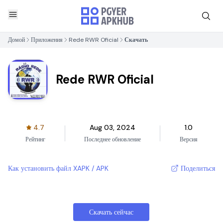
Домой
Приложения
Rede RWR Oficial
Скачать
Rede RWR Oficial
4.7
Aug 03, 2024
1.0
Рейтинг
Последнее обновление
Версия
Как установить файл XAPK / APK
Поделиться
Скачать сейчас