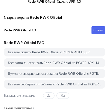
Rede RWR Oficial
Скачать APK
1.0
Старые версии Rede RWR Oficial
Rede RWR Oficial
1.0
Скачать
Rede RWR Oficial
FAQ
Как мне скачать Rede RWR Oficial с PGYER APK HUB?
Бесплатно ли скачивать Rede RWR Oficial на PGYER APK HUB?
Нужен ли аккаунт для скачивания Rede RWR Oficial с PGYER APK HUB?
Как мне сообщить о проблеме с Rede RWR Oficial на PGYER APK HUB?
Вы нашли это полезным?
Да
Нет
Самые популярные