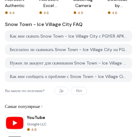
Authenticator
Excel:
Camera
by
Spreadsheets
AFTVnews
4.4
4.6
4.9
4.6
Snow Town - Ice Village City
FAQ
Как мне скачать Snow Town - Ice Village City с PGYER APK HUB?
Бесплатно ли скачивать Snow Town - Ice Village City на PGYER APK HUB?
Нужен ли аккаунт для скачивания Snow Town - Ice Village City с PGYER APK HUB?
Как мне сообщить о проблеме с Snow Town - Ice Village City на PGYER APK HUB?
Вы нашли это полезным?
Да
Нет
Самые популярные
YouTube
Google LLC
4.8