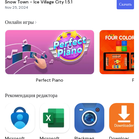
Snow Town - Ice Village City
1.5.1
Скачать
Nov 25, 2024
Онлайн игры
Perfect Piano
Fou
Рекомендация редактора
Microsoft
Microsoft
Blackmagic
Downloader