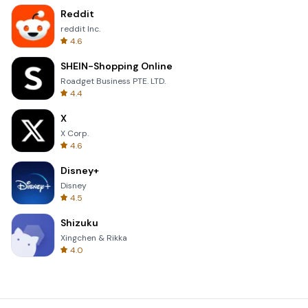
Reddit
reddit Inc.
4.6
SHEIN-Shopping Online
Roadget Business PTE. LTD.
4.4
X
X Corp.
4.6
Disney+
Disney
4.5
Shizuku
Xingchen & Rikka
4.0