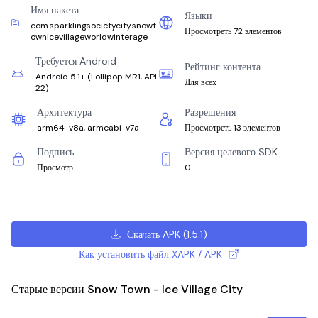
Имя пакета
Языки
com.sparklingsocietycity.snowt
Просмотреть 72 элементов
ownicevillageworldwinterage
Требуется Android
Рейтинг контента
Android 5.1+
(
Lollipop MR1, API
Для всех
22
)
Архитектура
Разрешения
arm64-v8a, armeabi-v7a
Просмотреть 13 элементов
Подпись
Версия целевого SDK
Просмотр
0
Скачать APK
(
1.5.1
)
Как установить файл XAPK / APK
Старые версии Snow Town - Ice Village City