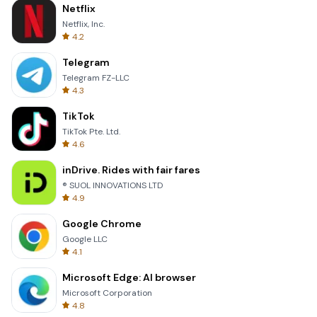
Netflix
Netflix, Inc.
4.2
Telegram
Telegram FZ-LLC
4.3
TikTok
TikTok Pte. Ltd.
4.6
inDrive. Rides with fair fares
® SUOL INNOVATIONS LTD
4.9
Google Chrome
Google LLC
4.1
Microsoft Edge: AI browser
Microsoft Corporation
4.8