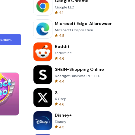
Google Chrome
Google LLC
4.1
Microsoft Edge: AI browser
Microsoft Corporation
4.8
качать
Reddit
reddit Inc.
4.6
SHEIN-Shopping Online
Roadget Business PTE. LTD.
4.4
X
X Corp.
4.6
Disney+
Om Nom Run
Disney
4.5