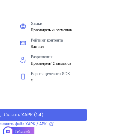
Языки
Просмотреть 72 элементов
Рейтинг контента
Для всех
Разрешения
Просмотреть 12 элементов
Версия целевого SDK
0
Скачать XAPK
(
1.4
)
тановить файл XAPK / APK
Геймплей