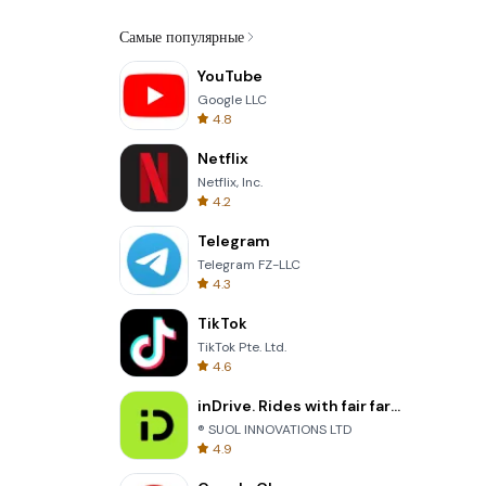
Самые популярные
YouTube
Google LLC
4.8
Netflix
Netflix, Inc.
4.2
Telegram
Telegram FZ-LLC
4.3
TikTok
TikTok Pte. Ltd.
4.6
inDrive. Rides with fair fares
® SUOL INNOVATIONS LTD
4.9