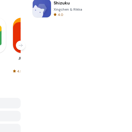
Shizuku
Xingchen & Rikka
4.0
AliExpress
Signal Private
Spotify - Music
Messenger
and Podcasts
4.5
4.3
4.6