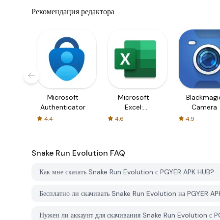
Рекомендация редактора
Microsoft
Microsoft
Blackmagi
Authenticator
Excel:
Camera
Spreadsheets
4.4
4.6
4.9
Snake Run Evolution
FAQ
Как мне скачать Snake Run Evolution с PGYER APK HUB?
Бесплатно ли скачивать Snake Run Evolution на PGYER A
Нужен ли аккаунт для скачивания Snake Run Evolution с