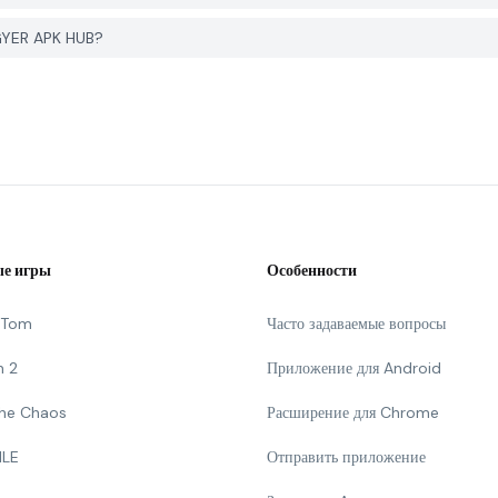
PGYER APK HUB?
е игры
Особенности
g Tom
Часто задаваемые вопросы
n 2
Приложение для Android
 The Chaos
Расширение для Chrome
ILE
Отправить приложение