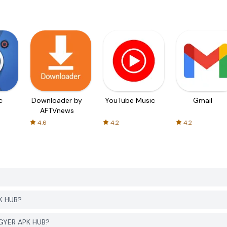
c
Downloader by
YouTube Music
Gmail
AFTVnews
4.6
4.2
4.2
PK HUB?
 PGYER APK HUB?