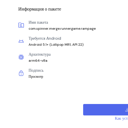
Информация о пакете
Имя пакета
com.spinner.merge.runnergame.rampage
Требуется Android
Android 5.1+
(
Lollipop MR1, API 22
)
Архитектура
arm64-v8a
Подпись
Просмотр
Как ус