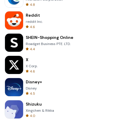
4.8
Reddit
reddit Inc.
4.6
SHEIN-Shopping Online
Roadget Business PTE. LTD.
4.4
X
X Corp.
4.6
Disney+
Disney
4.5
Shizuku
Xingchen & Rikka
4.0