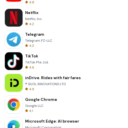
4.8
Netflix
Netflix, Inc.
4.2
Telegram
Telegram FZ-LLC
4.3
TikTok
TikTok Pte. Ltd.
4.6
inDrive. Rides with fair fares
® SUOL INNOVATIONS LTD
4.9
Google Chrome
Google LLC
4.1
Microsoft Edge: AI browser
Microsoft Corporation