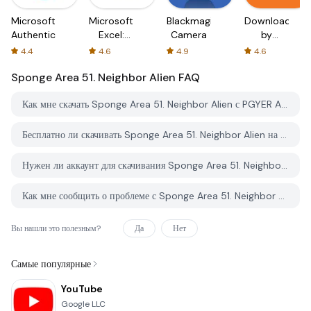
Microsoft
Microsoft
Blackmagic
Downloader
Authenticator
Excel:
Camera
by
Spreadsheets
AFTVnews
4.4
4.6
4.9
4.6
Sponge Area 51. Neighbor Alien
FAQ
Как мне скачать Sponge Area 51. Neighbor Alien с PGYER APK HUB?
Бесплатно ли скачивать Sponge Area 51. Neighbor Alien на PGYER APK HUB?
Нужен ли аккаунт для скачивания Sponge Area 51. Neighbor Alien с PGYER APK HUB?
Как мне сообщить о проблеме с Sponge Area 51. Neighbor Alien на PGYER APK HUB?
Вы нашли это полезным?
Да
Нет
Самые популярные
YouTube
Google LLC