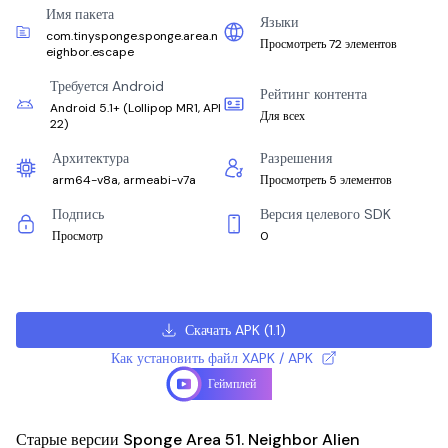
Имя пакета
Языки
com.tinysponge.sponge.area.n
Просмотреть 72 элементов
eighbor.escape
Требуется Android
Рейтинг контента
Android 5.1+
(
Lollipop MR1, API
Для всех
22
)
Архитектура
Разрешения
arm64-v8a, armeabi-v7a
Просмотреть 5 элементов
Подпись
Версия целевого SDK
Просмотр
0
Скачать APK
(
1.1
)
Как установить файл XAPK / APK
Геймплей
Старые версии Sponge Area 51. Neighbor Alien