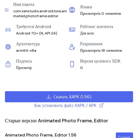
Имя пакета
Языки
com.xenstudio.android.love.ani
Просмотреть 0 элементов
mated.photo.frame.editor
Требуется Android
Рейтинг контента
Android 7.0+
(
N, API 24
)
Для всех
Архитектура
Разрешения
arm64-v8a
Просмотреть 18 элементов
Подпись
Версия целевого SDK
Просмотр
0
Скачать XAPK
(
1.56
)
Как установить файл XAPK / APK
Старые версии Animated Photo Frame, Editor
Animated Photo Frame, Editor
1.56
Скачать