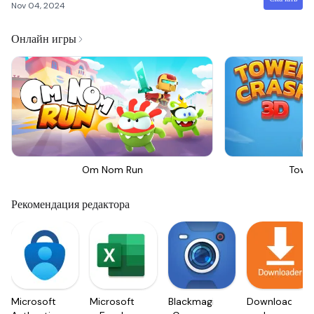
Nov 04, 2024
Онлайн игры
Om Nom Run
Towe
Рекомендация редактора
Microsoft
Microsoft
Blackmagic
Downloader