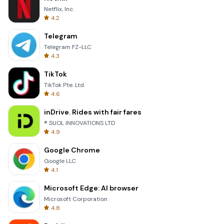
Netflix, Inc.
4.2
Telegram
Telegram FZ-LLC
4.3
TikTok
TikTok Pte. Ltd.
4.6
inDrive. Rides with fair fares
® SUOL INNOVATIONS LTD
4.9
Google Chrome
Google LLC
4.1
Microsoft Edge: AI browser
Microsoft Corporation
4.8