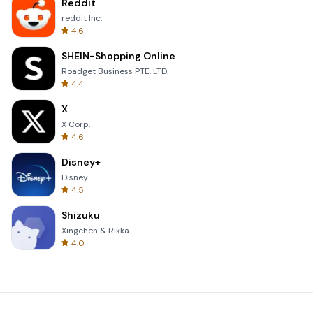
Reddit
reddit Inc.
4.6
SHEIN-Shopping Online
Roadget Business PTE. LTD.
4.4
X
X Corp.
4.6
Disney+
Disney
4.5
Shizuku
Xingchen & Rikka
4.0