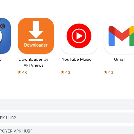
c
Downloader by
YouTube Music
Gmail
AFTVnews
4.6
4.2
4.2
APK HUB?
с PGYER APK HUB?