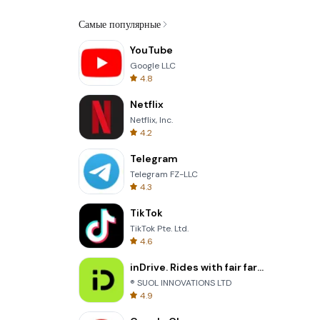
Самые популярные
YouTube
Google LLC
4.8
Netflix
Netflix, Inc.
4.2
Telegram
Telegram FZ-LLC
4.3
TikTok
TikTok Pte. Ltd.
4.6
inDrive. Rides with fair fares
® SUOL INNOVATIONS LTD
4.9