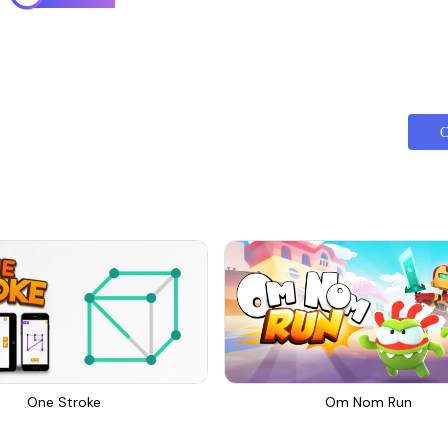
С
One Stroke
Om Nom Run