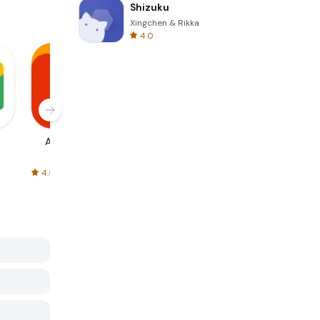
Shizuku
Xingchen & Rikka
4.0
AliExpress
Signal Private
Spotify - Music
Messenger
and Podcasts
4.5
4.3
4.6