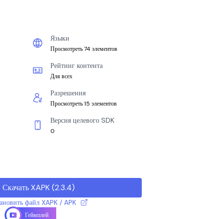
Языки
Просмотреть 74 элементов
Рейтинг контента
Для всех
Разрешения
Просмотреть 15 элементов
Версия целевого SDK
0
Скачать XAPK
(
2.3.4
)
тановить файл XAPK / APK
Геймплей