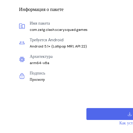
Информация о пакете
Имя пакета
com.zatg.clash.scary.squad.games
Требуется Android
Android 5.1+
(
Lollipop MR1, API 22
)
Архитектура
arm64-v8a
Подпись
Просмотр
Как ус