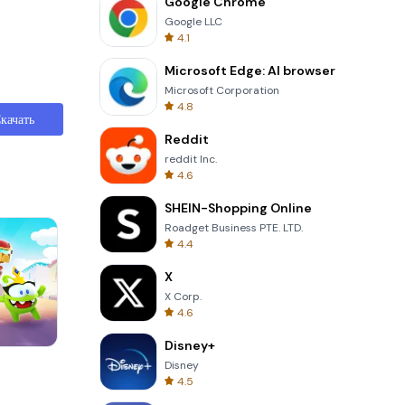
Google Chrome
Google LLC
4.1
Microsoft Edge: AI browser
Microsoft Corporation
4.8
качать
Reddit
reddit Inc.
4.6
SHEIN-Shopping Online
Roadget Business PTE. LTD.
4.4
X
X Corp.
4.6
Disney+
Cannon Balls 3D
Disney
4.5