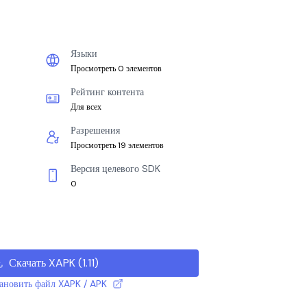
Языки
Просмотреть 0 элементов
Рейтинг контента
Для всех
Разрешения
Просмотреть 19 элементов
Версия целевого SDK
0
Скачать XAPK
(
1.11
)
тановить файл XAPK / APK