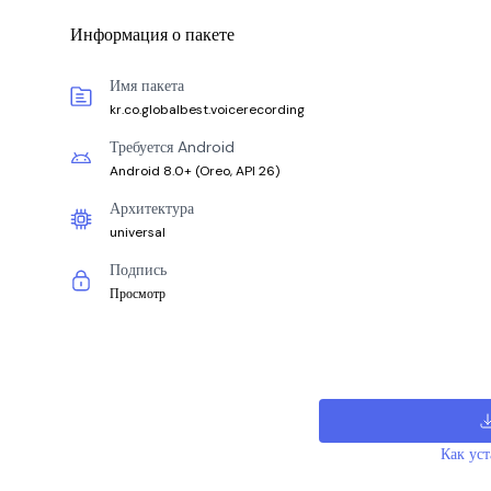
Информация о пакете
Имя пакета
kr.co.globalbest.voicerecording
Требуется Android
Android 8.0+
(
Oreo, API 26
)
Архитектура
universal
Подпись
Просмотр
Как ус