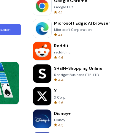
Google Chrome
Google LLC
4.1
Microsoft Edge: AI browser
качать
Microsoft Corporation
4.8
Reddit
reddit Inc.
4.6
SHEIN-Shopping Online
Roadget Business PTE. LTD.
4.4
X
X Corp.
4.6
Words of Wonders
Disney+
Disney
4.5