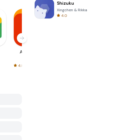
Shizuku
Xingchen & Rikka
4.0
AliExpress
Signal Private
Spotify - Music
Messenger
and Podcasts
4.5
4.3
4.6