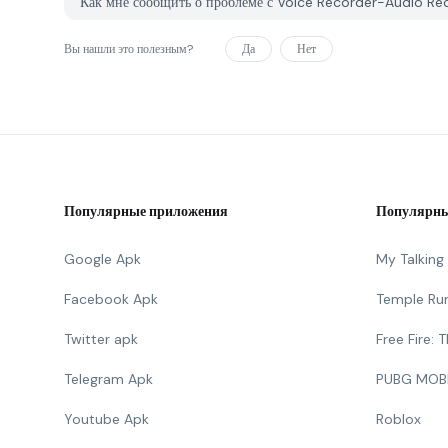
Как мне сообщить о проблеме с Voice Recorder-Audio R
Вы нашли это полезным?
Да
Нет
Популярные приложения
Популярны
Google Apk
My Talkin
Facebook Apk
Temple Ru
Twitter apk
Free Fire:
Telegram Apk
PUBG MOB
Youtube Apk
Roblox