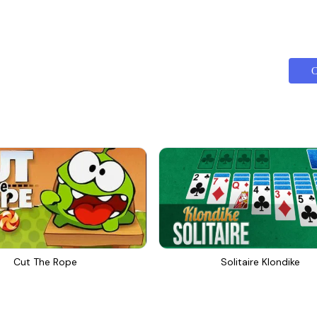
С
Cut The Rope
Solitaire Klondike