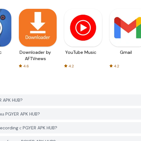
c
Downloader by
YouTube Music
Gmail
AFTVnews
4.6
4.2
4.2
ER APK HUB?
g на PGYER APK HUB?
 Recording с PGYER APK HUB?