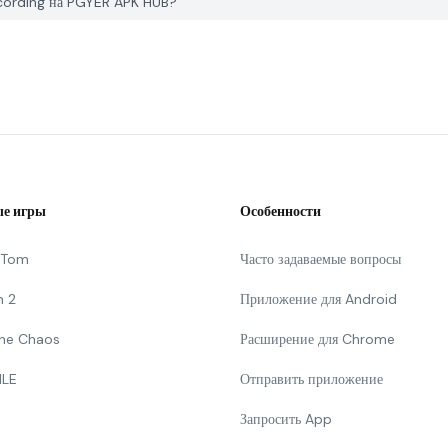
ecording на PGYER APK HUB?
е игры
Особенности
g Tom
Часто задаваемые вопросы
n 2
Приложение для Android
 The Chaos
Расширение для Chrome
ILE
Отправить приложение
Запросить App