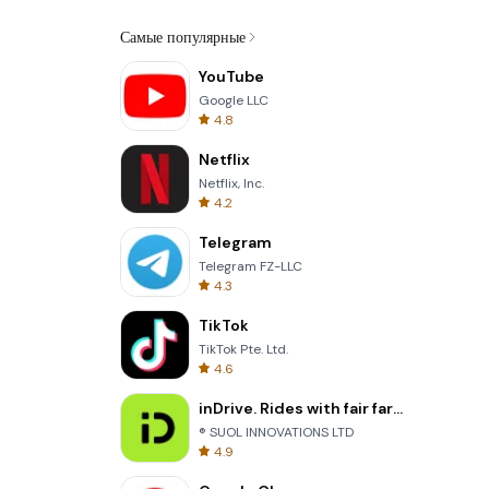
Самые популярные
YouTube
Google LLC
4.8
Netflix
Netflix, Inc.
4.2
Telegram
Telegram FZ-LLC
4.3
TikTok
TikTok Pte. Ltd.
4.6
inDrive. Rides with fair fares
® SUOL INNOVATIONS LTD
4.9