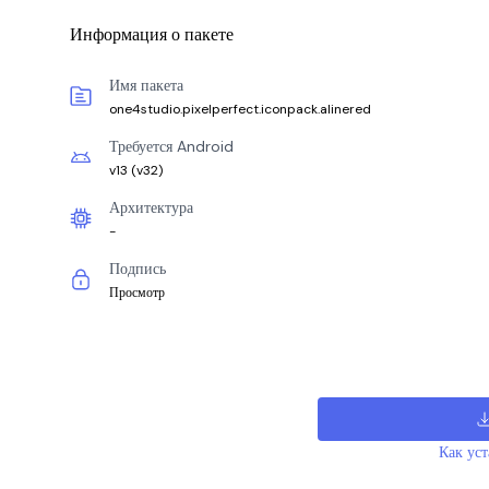
Информация о пакете
Имя пакета
one4studio.pixelperfect.iconpack.alinered
Требуется Android
v13
(
v32
)
Архитектура
-
Подпись
Просмотр
Как ус