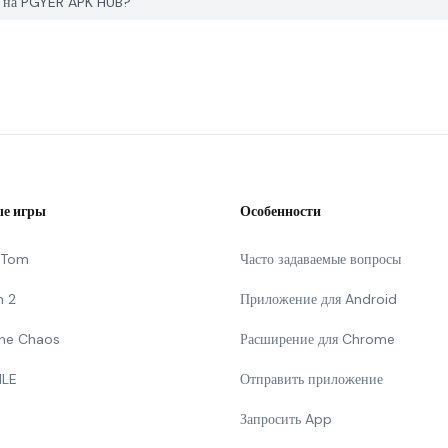
ck на PGYER APK HUB?
е игры
Особенности
g Tom
Часто задаваемые вопросы
n 2
Приложение для Android
 The Chaos
Расширение для Chrome
ILE
Отправить приложение
Запросить App