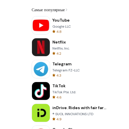
Самые популярные
YouTube
Google LLC
4.8
Netflix
Netflix, Inc.
4.2
Telegram
Telegram FZ-LLC
4.3
TikTok
TikTok Pte. Ltd.
4.6
inDrive. Rides with fair fares
® SUOL INNOVATIONS LTD
4.9