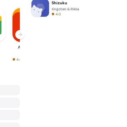
Shizuku
Xingchen & Rikka
4.0
AliExpress
Signal Private
Spotify - Music
Messenger
and Podcasts
4.5
4.3
4.6