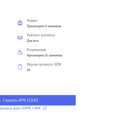
Языки
Просмотреть 3 элементов
Рейтинг контента
Для всех
Разрешения
Просмотреть 12 элементов
Версия целевого SDK
33
Скачать APK
(
1.3.6
)
тановить файл XAPK / APK