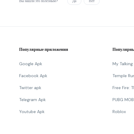
Вы нашли это полезным?
Да
Нет
Популярные приложения
Популярны
Google Apk
My Talkin
Facebook Apk
Temple Ru
Twitter apk
Free Fire:
Telegram Apk
PUBG MOB
Youtube Apk
Roblox