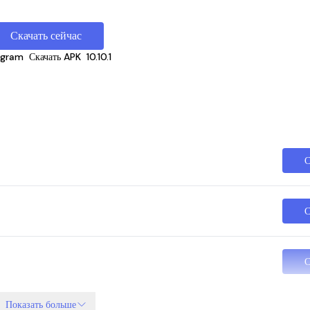
Скачать сейчас
egram
Скачать APK
10.10.1
С
С
С
Показать больше