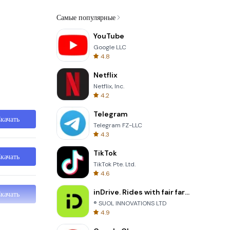
Самые популярные
YouTube
Google LLC
4.8
Netflix
Netflix, Inc.
4.2
Telegram
качать
Telegram FZ-LLC
4.3
TikTok
качать
TikTok Pte. Ltd.
4.6
inDrive. Rides with fair fares
качать
® SUOL INNOVATIONS LTD
4.9