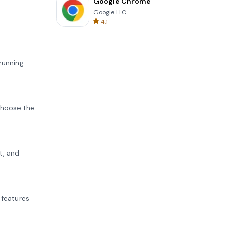
Google Chrome
Google LLC
4.1
running
 choose the
t, and
 features