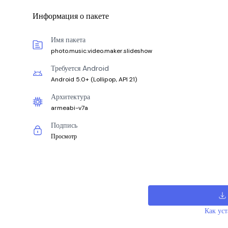
Информация о пакете
Имя пакета
photo.music.video.maker.slideshow
Требуется Android
Android 5.0+
(
Lollipop, API 21
)
Архитектура
armeabi-v7a
Подпись
Просмотр
Как ус