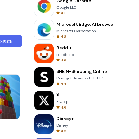
Google Chrome
Google LLC
4.1
Microsoft Edge: AI browser
Microsoft Corporation
4.8
качать
Reddit
reddit Inc.
4.6
SHEIN-Shopping Online
Roadget Business PTE. LTD.
4.4
X
X Corp.
4.6
Disney+
Words of Wonders
Disney
4.5