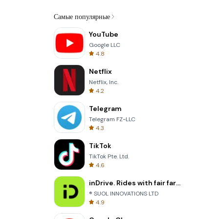
Самые популярные
YouTube
Google LLC
4.8
Netflix
Netflix, Inc.
4.2
Telegram
Telegram FZ-LLC
4.3
TikTok
TikTok Pte. Ltd.
4.6
inDrive. Rides with fair fares
® SUOL INNOVATIONS LTD
4.9