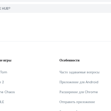
PK HUB?
е игры
Особенности
g Tom
Часто задаваемые вопросы
n 2
Приложение для Android
 The Chaos
Расширение для Chrome
ILE
Отправить приложение