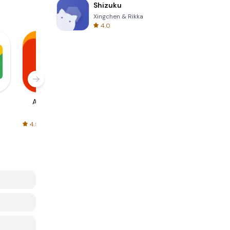
Shizuku
Xingchen & Rikka
4.0
AliExpress
Signal Private
Spotify - Music
Messenger
and Podcasts
4.5
4.3
4.6