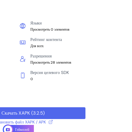
Языки
Просмотреть 0 элементов
Рейтинг контента
Для всех
Разрешения
Просмотреть 28 элементов
Версия целевого SDK
0
Скачать XAPK
(
3.2.5
)
тановить файл XAPK / APK
Геймплей