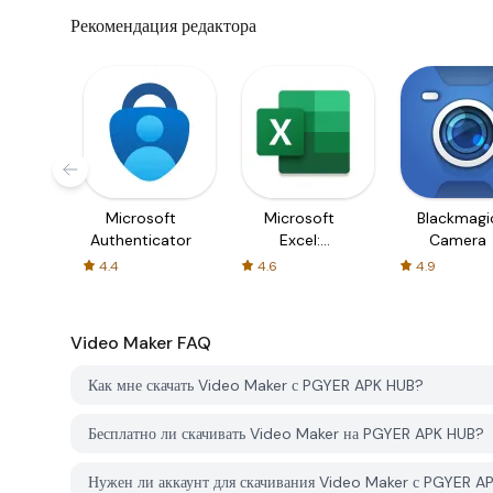
Рекомендация редактора
Microsoft
Microsoft
Blackmagi
Authenticator
Excel:
Camera
Spreadsheets
4.4
4.6
4.9
Video Maker
FAQ
Как мне скачать Video Maker с PGYER APK HUB?
Бесплатно ли скачивать Video Maker на PGYER APK HUB?
Нужен ли аккаунт для скачивания Video Maker с PGYER A