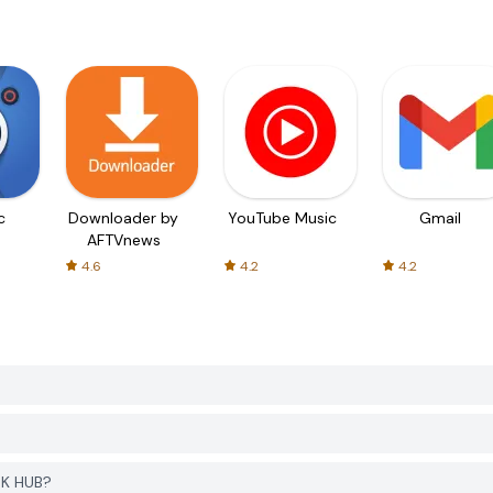
c
Downloader by
YouTube Music
Gmail
AFTVnews
4.6
4.2
4.2
PK HUB?