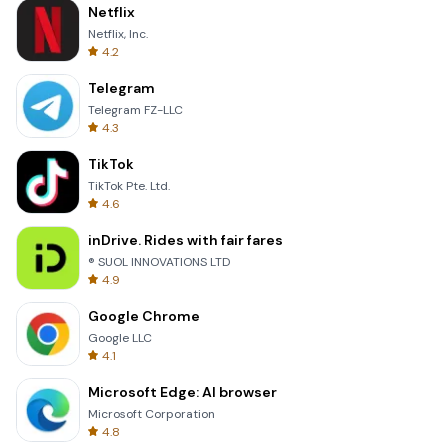
Netflix
Netflix, Inc.
4.2
Telegram
Telegram FZ-LLC
4.3
TikTok
TikTok Pte. Ltd.
4.6
inDrive. Rides with fair fares
® SUOL INNOVATIONS LTD
4.9
Google Chrome
Google LLC
4.1
Microsoft Edge: AI browser
Microsoft Corporation
4.8