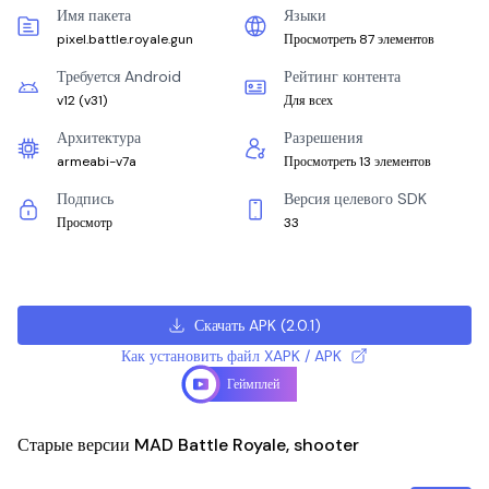
Имя пакета
Языки
pixel.battle.royale.gun
Просмотреть 87 элементов
Требуется Android
Рейтинг контента
v12
(
v31
)
Для всех
Архитектура
Разрешения
armeabi-v7a
Просмотреть 13 элементов
Подпись
Версия целевого SDK
Просмотр
33
Скачать APK
(
2.0.1
)
Как установить файл XAPK / APK
Геймплей
Старые версии MAD Battle Royale, shooter