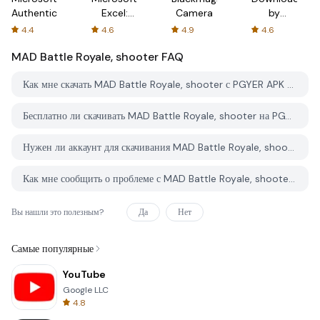
Authenticator
Excel:
Camera
by
Spreadsheets
AFTVnews
4.4
4.6
4.9
4.6
MAD Battle Royale, shooter
FAQ
Как мне скачать MAD Battle Royale, shooter с PGYER APK HUB?
Бесплатно ли скачивать MAD Battle Royale, shooter на PGYER APK HUB?
Нужен ли аккаунт для скачивания MAD Battle Royale, shooter с PGYER APK HUB?
Как мне сообщить о проблеме с MAD Battle Royale, shooter на PGYER APK HUB?
Вы нашли это полезным?
Да
Нет
Самые популярные
YouTube
Google LLC
4.8