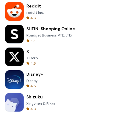
Reddit
reddit Inc.
4.6
SHEIN-Shopping Online
Roadget Business PTE. LTD.
4.4
X
X Corp.
4.6
Disney+
Disney
4.5
Shizuku
Xingchen & Rikka
4.0