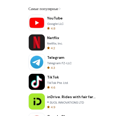
Самые популярные
YouTube
Google LLC
4.8
Netflix
Netflix, Inc.
4.2
Telegram
Telegram FZ-LLC
4.3
TikTok
TikTok Pte. Ltd.
4.6
inDrive. Rides with fair fares
® SUOL INNOVATIONS LTD
4.9