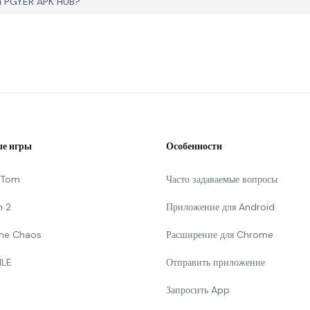
 на PGYER APK HUB?
е игры
Особенности
g Tom
Часто задаваемые вопросы
n 2
Приложение для Android
 The Chaos
Расширение для Chrome
ILE
Отправить приложение
Запросить App