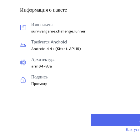
Информация о пакете
Имя пакета
survival.game.challenge.runner
Требуется Android
Android 4.4+
(
Kitkat, API 19
)
Архитектура
arm64-v8a
Подпись
Просмотр
Как ус