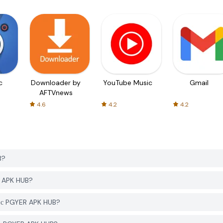
c
Downloader by
YouTube Music
Gmail
AFTVnews
4.6
4.2
4.2
B?
R APK HUB?
e с PGYER APK HUB?