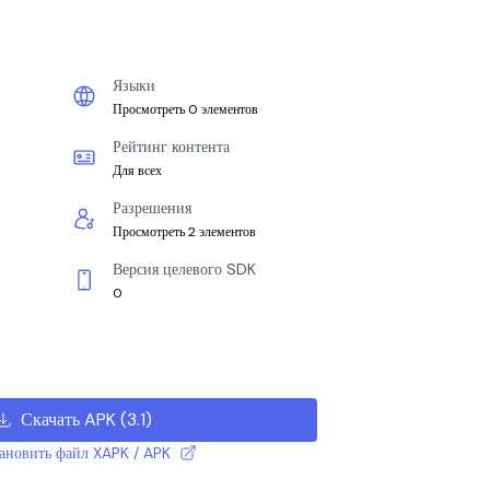
Языки
Просмотреть 0 элементов
Рейтинг контента
Для всех
Разрешения
Просмотреть 2 элементов
Версия целевого SDK
0
Скачать APK
(
3.1
)
тановить файл XAPK / APK