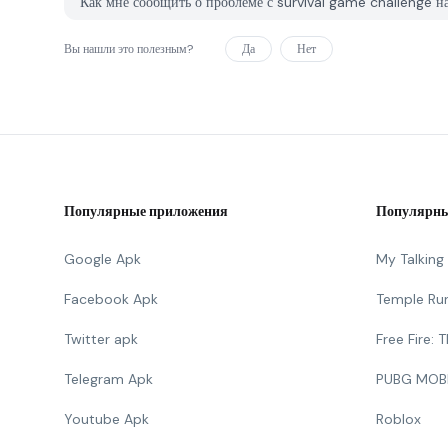
Как мне сообщить о проблеме с survival game challenge
Вы нашли это полезным?
Да
Нет
Популярные приложения
Популярны
Google Apk
My Talkin
Facebook Apk
Temple Ru
Twitter apk
Free Fire:
Telegram Apk
PUBG MOB
Youtube Apk
Roblox