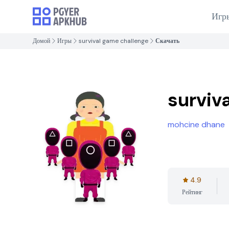
Игр
Домой
Игры
survival game challenge
Скачать
surviv
mohcine dhane
4.9
Рейтинг