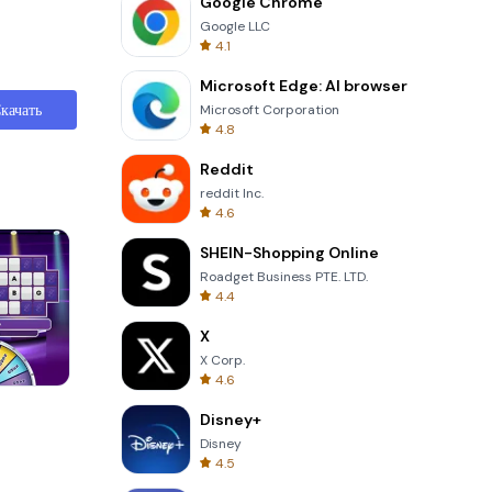
Google Chrome
Google LLC
4.1
Microsoft Edge: AI browser
качать
Microsoft Corporation
4.8
Reddit
reddit Inc.
4.6
SHEIN-Shopping Online
Roadget Business PTE. LTD.
4.4
X
X Corp.
4.6
Skip Card
Disney+
Disney
4.5