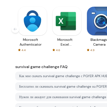
Microsoft
Microsoft
Blackmagi
Authenticator
Excel:
Camera
Spreadsheets
4.4
4.6
4.9
survival game challenge
FAQ
Как мне скачать survival game challenge с PGYER APK HU
Бесплатно ли скачивать survival game challenge на PGYE
Нужен ли аккаунт для скачивания survival game challeng