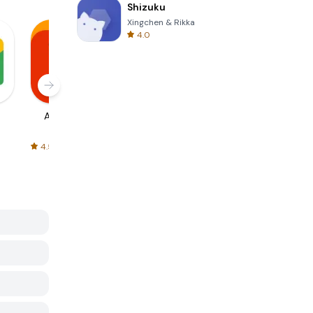
Shizuku
Xingchen & Rikka
4.0
AliExpress
Signal Private
Spotify - Music
Messenger
and Podcasts
4.5
4.3
4.6