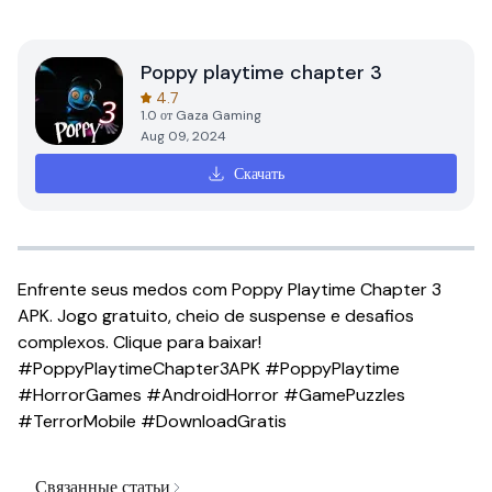
Poppy playtime chapter 3
4.7
1.0
от
Gaza Gaming
Aug 09, 2024
Скачать
Enfrente seus medos com Poppy Playtime Chapter 3
APK. Jogo gratuito, cheio de suspense e desafios
complexos. Clique para baixar!
#PoppyPlaytimeChapter3APK #PoppyPlaytime
#HorrorGames #AndroidHorror #GamePuzzles
#TerrorMobile #DownloadGratis
Связанные статьи