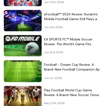
Jun 10th, 2026
eFootball™ 2024 Review: Konami’s
Mobile Football Game Still Plays a
Different Kind of Match
Jun 3rd, 2026
EA SPORTS FC™ Mobile Soccer
Review: The World’s Game Fits
Surprisingly Well in Your Pocket
Jun 2nd, 2026
Football - Dream Cup Review: A
Brand-New Football Companion App
That Can't Decide What It Is
Jun 1st, 2026
Play Football World Cup Game
Review: A Brand-New Soccer Clone
in a Very Crowded Field
May 27th, 2026