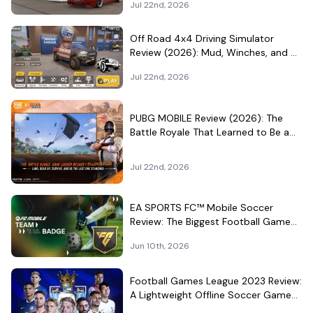
Jul 22nd, 2026
Off Road 4x4 Driving Simulator
Review (2026): Mud, Winches, and a
Surprisingly Serious Garage
Jul 22nd, 2026
PUBG MOBILE Review (2026): The
Battle Royale That Learned to Be a
Theme Park
Jul 22nd, 2026
EA SPORTS FC™ Mobile Soccer
Review: The Biggest Football Game
on Android Still Knows How to Fill a
Jun 10th, 2026
Stadium
Football Games League 2023 Review:
A Lightweight Offline Soccer Game
for Quick Android Matches