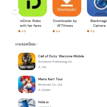
inDrive. Rides
Downloader by
Blackmagi
with fair fares
AFTVnews
Camera
4.9
4.6
4.9
เกมยอดนิยม
Call of Duty: Warzone Mobile
Activision Publishing, Inc.
7K+
Mario Kart Tour
Nintendo Co., Ltd.
100M+
Hole.io