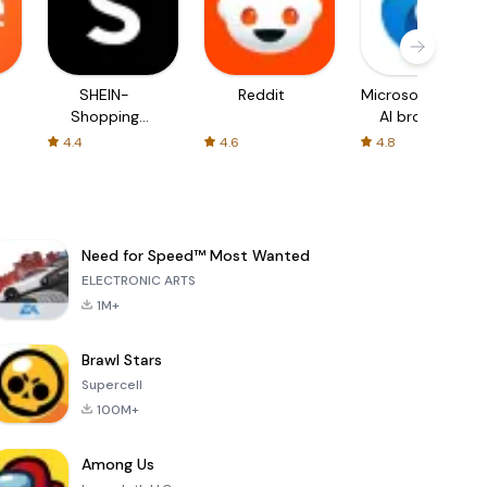
SHEIN-
Reddit
Microsoft Edge:
Shopping
AI browser
Online
4.4
4.6
4.8
Need for Speed™ Most Wanted
ELECTRONIC ARTS
1M+
Brawl Stars
Supercell
100M+
Among Us