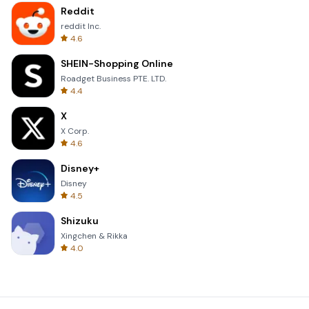
Reddit
reddit Inc.
4.6
SHEIN-Shopping Online
Roadget Business PTE. LTD.
4.4
X
X Corp.
4.6
Disney+
Disney
4.5
Shizuku
Xingchen & Rikka
4.0