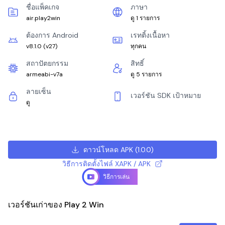
ชื่อแพ็คเกจ
ภาษา
air.play2win
ดู 1 รายการ
ต้องการ Android
เรทติ้งเนื้อหา
v8.1.0
(
v27
)
ทุกคน
สถาปัตยกรรม
สิทธิ์
armeabi-v7a
ดู 5 รายการ
ลายเซ็น
เวอร์ชัน SDK เป้าหมาย
ดู
ดาวน์โหลด APK
(
1.0.0
)
วิธีการติดตั้งไฟล์ XAPK / APK
วิธีการเล่น
เวอร์ชันเก่าของ Play 2 Win