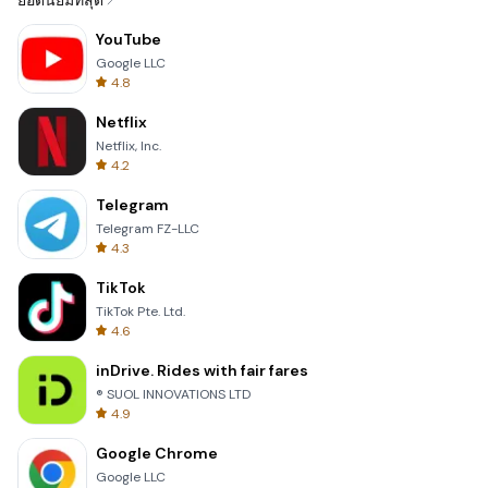
ยอดนิยมที่สุด
YouTube
Google LLC
4.8
Netflix
Netflix, Inc.
4.2
Telegram
Telegram FZ-LLC
4.3
TikTok
TikTok Pte. Ltd.
4.6
inDrive. Rides with fair fares
® SUOL INNOVATIONS LTD
4.9
Google Chrome
Google LLC