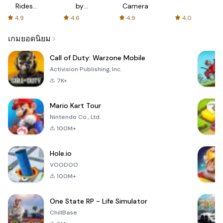
Rides
by
Camera
with fair
AFTVnews
4.9
4.6
4.9
4.0
fares
เกมยอดนิยม
Call of Duty: Warzone Mobile
Activision Publishing, Inc.
7K+
Mario Kart Tour
Nintendo Co., Ltd.
100M+
Hole.io
VOODOO
100M+
One State RP - Life Simulator
ChillBase