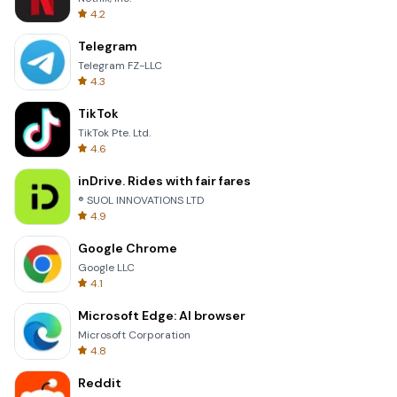
4.2
Telegram
Telegram FZ-LLC
4.3
TikTok
TikTok Pte. Ltd.
4.6
inDrive. Rides with fair fares
® SUOL INNOVATIONS LTD
4.9
Google Chrome
Google LLC
4.1
Microsoft Edge: AI browser
Microsoft Corporation
4.8
Reddit