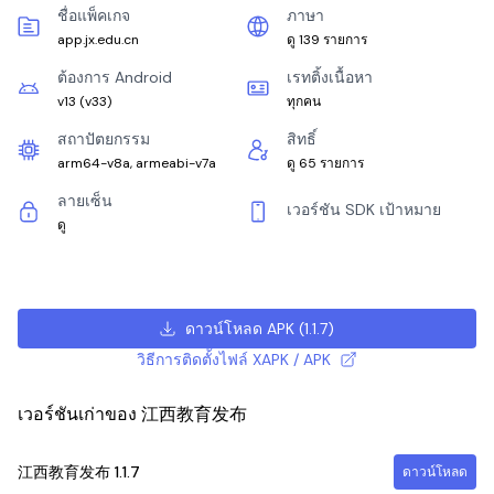
ชื่อแพ็คเกจ
ภาษา
app.jx.edu.cn
ดู 139 รายการ
ต้องการ Android
เรทติ้งเนื้อหา
v13
(
v33
)
ทุกคน
สถาปัตยกรรม
สิทธิ์
arm64-v8a, armeabi-v7a
ดู 65 รายการ
ลายเซ็น
เวอร์ชัน SDK เป้าหมาย
ดู
ดาวน์โหลด APK
(
1.1.7
)
วิธีการติดตั้งไฟล์ XAPK / APK
เวอร์ชันเก่าของ 江西教育发布
江西教育发布
1.1.7
ดาวน์โหลด