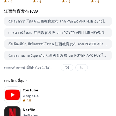
Spreadsheets
AFTVnews
4.4
4.6
4.9
4.6
江西教育发布
FAQ
ฉันจะดาวน์โหลด 江西教育发布 จาก PGYER APK HUB อย่างไร?
การดาวน์โหลด 江西教育发布 จาก PGYER APK HUB ฟรีหรือไม่?
ฉันต้องมีบัญชีเพื่อดาวน์โหลด 江西教育发布 จาก PGYER APK HUB หรือไม่?
ฉันจะรายงานปัญหากับ 江西教育发布 บน PGYER APK HUB ได้อย่างไร?
คุณพบคำแนะนำนี้มีประโยชน์หรือไม่
ใช่
ไม่
ยอดนิยมที่สุด
YouTube
Google LLC
4.8
Netflix
Netflix, Inc.