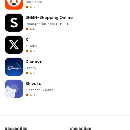
reddit Inc.
4.6
SHEIN-Shopping Online
Roadget Business PTE. LTD.
4.4
X
X Corp.
4.6
Disney+
Disney
4.5
Shizuku
Xingchen & Rikka
4.0
แอปยอดนิยม
เกมยอดนิยม