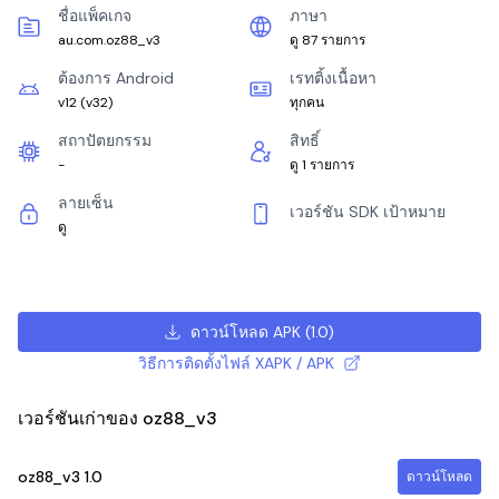
ชื่อแพ็คเกจ
ภาษา
au.com.oz88_v3
ดู 87 รายการ
ต้องการ Android
เรทติ้งเนื้อหา
v12
(
v32
)
ทุกคน
สถาปัตยกรรม
สิทธิ์
-
ดู 1 รายการ
ลายเซ็น
เวอร์ชัน SDK เป้าหมาย
ดู
ดาวน์โหลด APK
(
1.0
)
วิธีการติดตั้งไฟล์ XAPK / APK
เวอร์ชันเก่าของ oz88_v3
oz88_v3
1.0
ดาวน์โหลด