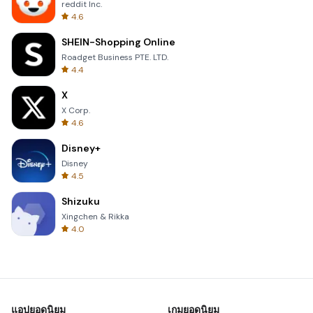
reddit Inc.
4.6
SHEIN-Shopping Online
Roadget Business PTE. LTD.
4.4
X
X Corp.
4.6
Disney+
Disney
4.5
Shizuku
Xingchen & Rikka
4.0
แอปยอดนิยม
เกมยอดนิยม