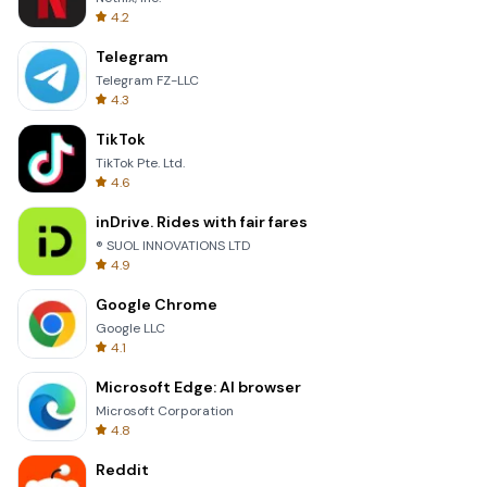
4.2
Telegram
Telegram FZ-LLC
4.3
TikTok
TikTok Pte. Ltd.
4.6
inDrive. Rides with fair fares
® SUOL INNOVATIONS LTD
4.9
Google Chrome
Google LLC
4.1
Microsoft Edge: AI browser
Microsoft Corporation
4.8
Reddit