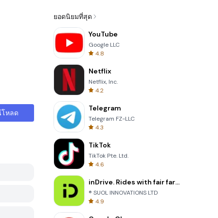
ยอดนิยมที่สุด
YouTube
Google LLC
4.8
Netflix
Netflix, Inc.
4.2
Telegram
์โหลด
Telegram FZ-LLC
4.3
TikTok
TikTok Pte. Ltd.
4.6
inDrive. Rides with fair fares
® SUOL INNOVATIONS LTD
4.9