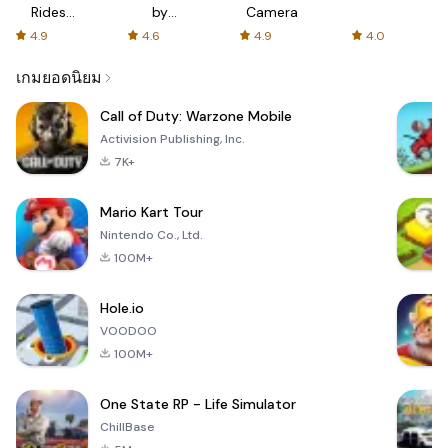
Rides
by
Camera
with fair
AFTVnews
4.9
4.6
4.9
4.0
fares
เกมยอดนิยม
Call of Duty: Warzone Mobile
Activision Publishing, Inc.
7K+
Mario Kart Tour
Nintendo Co., Ltd.
100M+
Hole.io
VOODOO
100M+
One State RP - Life Simulator
ChillBase