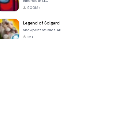
Innersloth LLC
500M+
Legend of Solgard
Snowprint Studios AB
1M+
Call of Duty:
Dream League
Minecraft Trial
Mobile Season
Soccer 2024
3
4.5
4.7
4.8