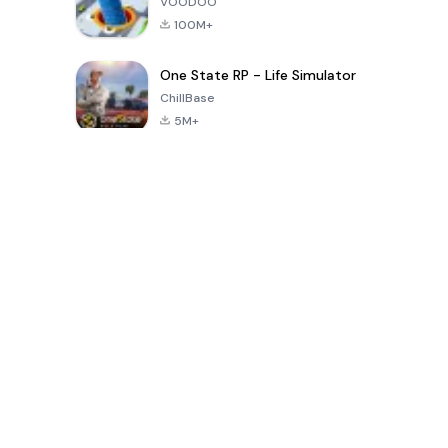
VOODOO
100M+
One State RP - Life Simulator
ChillBase
5M+
เกมยอดนิยมใน 30 วันที่ผ่านมา
PUBG MOBILE
Free Fire: The
Toca Life
LITE
Chaos
World: Build
Story
4.0
4.2
4.6