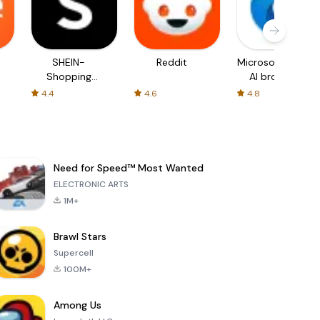
SHEIN-
Reddit
Microsoft Edge:
Shopping
AI browser
Online
4.4
4.6
4.8
Need for Speed™ Most Wanted
ELECTRONIC ARTS
1M+
Brawl Stars
Supercell
100M+
Among Us