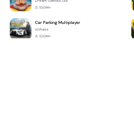
Dream Games, Ltd.
100M+
Car Parking Multiplayer
olzhass
100M+
ePSXe for
Super Bear
Block Blast!
 a
Android
Adventure
4.6
4.4
4.2