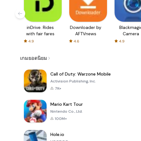
inDrive. Rides
Downloader by
Blackmagi
with fair fares
AFTVnews
Camera
4.9
4.6
4.9
เกมยอดนิยม
Call of Duty: Warzone Mobile
Activision Publishing, Inc.
7K+
Mario Kart Tour
Nintendo Co., Ltd.
100M+
Hole.io