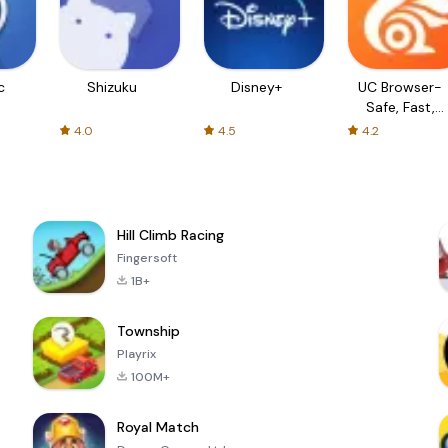
c
Shizuku
Disney+
UC Browser-
Safe, Fast,
Private
4.0
4.5
4.2
Hill Climb Racing
Fingersoft
1B+
Township
Playrix
100M+
Royal Match