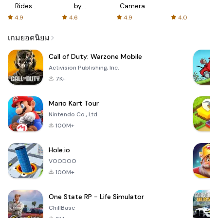
Rides
by
Camera
with fair
AFTVnews
4.9
4.6
4.9
4.0
fares
เกมยอดนิยม
Call of Duty: Warzone Mobile
Activision Publishing, Inc.
7K+
Mario Kart Tour
Nintendo Co., Ltd.
100M+
Hole.io
VOODOO
100M+
One State RP - Life Simulator
ChillBase