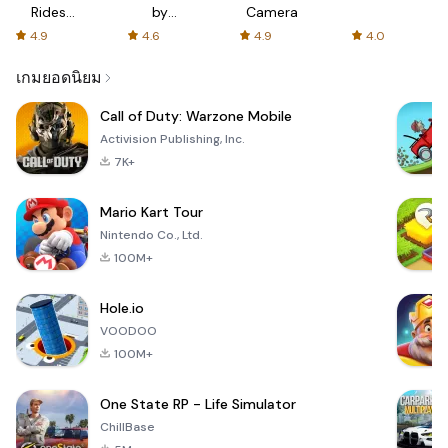
Rides
by
Camera
with fair
AFTVnews
4.9
4.6
4.9
4.0
fares
เกมยอดนิยม
Call of Duty: Warzone Mobile
Activision Publishing, Inc.
7K+
Mario Kart Tour
Nintendo Co., Ltd.
100M+
Hole.io
VOODOO
100M+
One State RP - Life Simulator
ChillBase