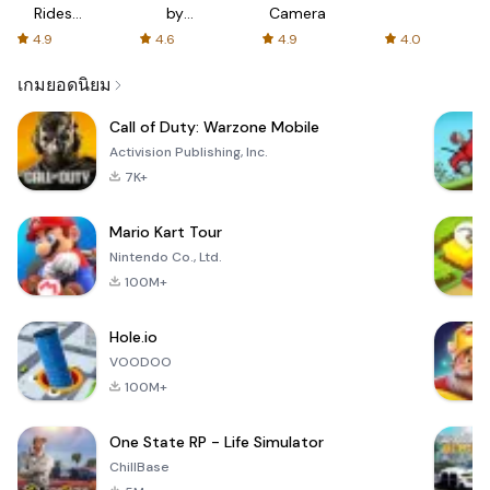
Rides
by
Camera
with fair
AFTVnews
4.9
4.6
4.9
4.0
fares
เกมยอดนิยม
Call of Duty: Warzone Mobile
Activision Publishing, Inc.
7K+
Mario Kart Tour
Nintendo Co., Ltd.
100M+
Hole.io
VOODOO
100M+
One State RP - Life Simulator
ChillBase