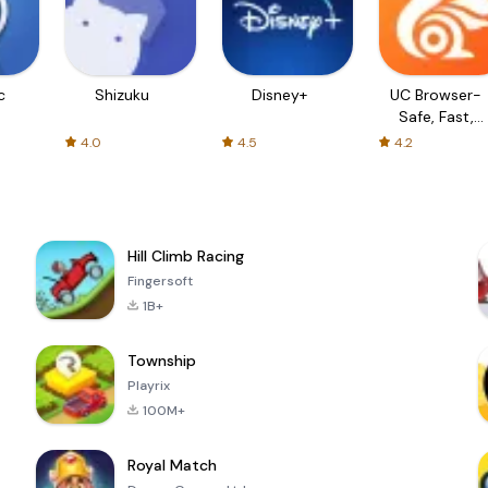
c
Shizuku
Disney+
UC Browser-
Safe, Fast,
Private
4.0
4.5
4.2
Hill Climb Racing
Fingersoft
1B+
Township
Playrix
100M+
Royal Match