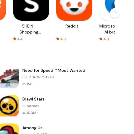
SHEIN-
Reddit
Microsoft Edge:
Shopping
AI browser
Online
4.4
4.6
4.8
Need for Speed™ Most Wanted
ELECTRONIC ARTS
1M+
Brawl Stars
Supercell
100M+
Among Us