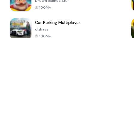
Dream Games, Ltd.
100M+
Car Parking Multiplayer
olzhass
100M+
ePSXe for
Super Bear
Block Blast!
 a
Android
Adventure
4.6
4.4
4.2