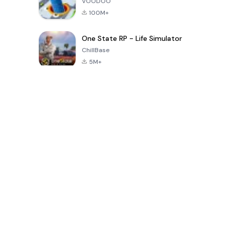
VOODOO
100M+
One State RP - Life Simulator
ChillBase
5M+
เกมยอดนิยมใน 30 วันที่ผ่านมา
PUBG MOBILE
Free Fire: The
Toca Life
LITE
Chaos
World: Build
Story
4.0
4.2
4.6