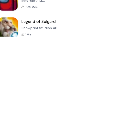
Innersloth LLC
500M+
Legend of Solgard
Snowprint Studios AB
1M+
Call of Duty:
Dream League
Minecraft Trial
Mobile Season
Soccer 2024
3
4.5
4.7
4.8