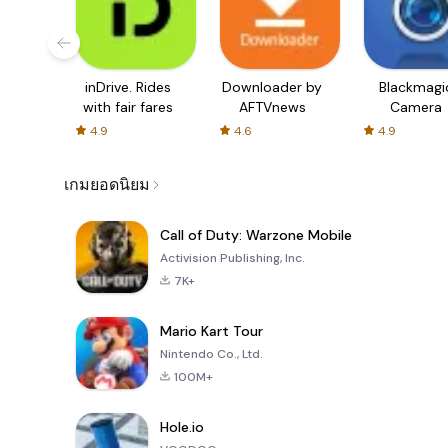
inDrive. Rides
Downloader by
Blackmagi
with fair fares
AFTVnews
Camera
4.9
4.6
4.9
เกมยอดนิยม
Call of Duty: Warzone Mobile
Activision Publishing, Inc.
7K+
Mario Kart Tour
Nintendo Co., Ltd.
100M+
Hole.io