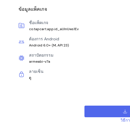
ข้อมูลแพ็คเกจ
ชื่อแพ็คเกจ
co.tapcart.app.id_aUlnUws1Ev
ต้องการ Android
Android 6.0+
(
M, API 23
)
สถาปัตยกรรม
armeabi-v7a
ลายเซ็น
ดู
วิธีก