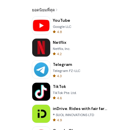
ยอดนิยมที่สุด
YouTube
Google LLC
4.8
Netflix
Netflix, Inc.
4.2
Telegram
Telegram FZ-LLC
4.3
TikTok
TikTok Pte. Ltd.
4.6
inDrive. Rides with fair fares
® SUOL INNOVATIONS LTD
4.9