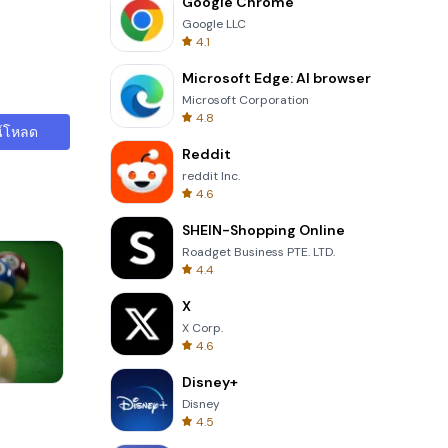
Google Chrome
Google LLC
4.1
Microsoft Edge: AI browser
Microsoft Corporation
4.8
์โหลด
Reddit
reddit Inc.
4.6
SHEIN-Shopping Online
Roadget Business PTE. LTD.
4.4
X
X Corp.
4.6
Disney+
Totemia Cursed Marbels
Disney
4.5