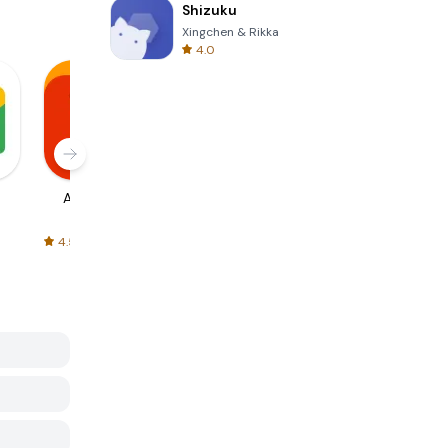
Shizuku
Xingchen & Rikka
4.0
AliExpress
Signal Private
Spotify - Music
Messenger
and Podcasts
4.5
4.3
4.6