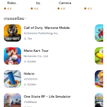
Rides
by
Camera
with fair
AFTVnews
4.9
4.6
4.9
4.0
fares
เกมยอดนิยม
Call of Duty: Warzone Mobile
Activision Publishing, Inc.
7K+
Mario Kart Tour
Nintendo Co., Ltd.
100M+
Hole.io
VOODOO
100M+
One State RP - Life Simulator
ChillBase