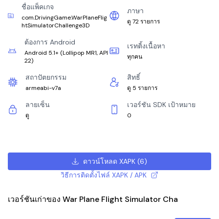
ชื่อแพ็คเกจ
ภาษา
com.DrivingGame.WarPlaneFlig
ดู 72 รายการ
htSimulatorChallenge3D
ต้องการ Android
เรทติ้งเนื้อหา
Android 5.1+
(
Lollipop MR1, API
ทุกคน
22
)
สถาปัตยกรรม
สิทธิ์
armeabi-v7a
ดู 5 รายการ
ลายเซ็น
เวอร์ชัน SDK เป้าหมาย
ดู
0
ดาวน์โหลด XAPK
(
6
)
วิธีการติดตั้งไฟล์ XAPK / APK
เวอร์ชันเก่าของ War Plane Flight Simulator Cha