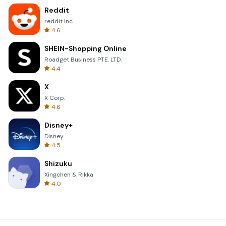
Reddit
reddit Inc.
4.6
SHEIN-Shopping Online
Roadget Business PTE. LTD.
4.4
X
X Corp.
4.6
Disney+
Disney
4.5
Shizuku
Xingchen & Rikka
4.0