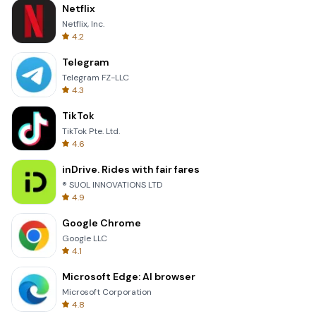
Netflix
Netflix, Inc.
4.2
Telegram
Telegram FZ-LLC
4.3
TikTok
TikTok Pte. Ltd.
4.6
inDrive. Rides with fair fares
® SUOL INNOVATIONS LTD
4.9
Google Chrome
Google LLC
4.1
Microsoft Edge: AI browser
Microsoft Corporation
4.8