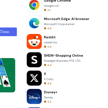
Google Chrome
Google LLC
4.1
Microsoft Edge: AI browser
Microsoft Corporation
4.8
์โหลด
Reddit
reddit Inc.
4.6
SHEIN-Shopping Online
Roadget Business PTE. LTD.
4.4
X
X Corp.
4.6
Disney+
Four Colors
Disney
4.5