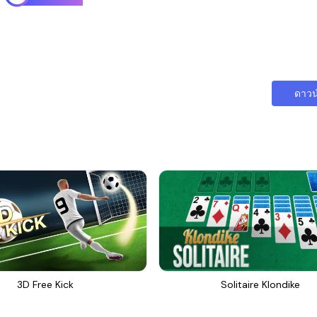
ดาวน
3D Free Kick
Solitaire Klondike