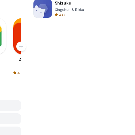
Shizuku
Xingchen & Rikka
4.0
AliExpress
Signal Private
Spotify - Music
Messenger
and Podcasts
4.5
4.3
4.6