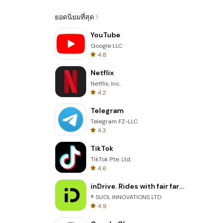
ยอดนิยมที่สุด
YouTube
Google LLC
4.8
Netflix
Netflix, Inc.
4.2
Telegram
Telegram FZ-LLC
4.3
TikTok
TikTok Pte. Ltd.
4.6
inDrive. Rides with fair fares
® SUOL INNOVATIONS LTD
4.9