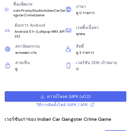
ชื่อแพ็คเกจ
ภาษา
com.ProxxyStudio.IndianCarGa
ดู 0 รายการ
ngsterCrimeGame
ต้องการ Android
เรทติ้งเนื้อหา
Android 5.1+
(
Lollipop MR1, API
ทุกคน
22
)
สถาปัตยกรรม
สิทธิ์
armeabi-v7a
ดู 3 รายการ
ลายเซ็น
เวอร์ชัน SDK เป้าหมาย
ดู
0
ดาวน์โหลด XAPK
(
v0.2
)
วิธีการติดตั้งไฟล์ XAPK / APK
เวอร์ชันเก่าของ Indian Car Gangster Crime Game