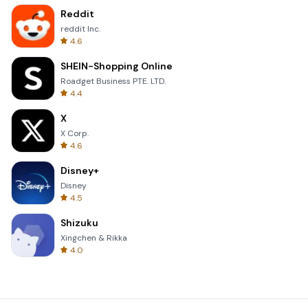
Reddit
reddit Inc.
4.6
SHEIN-Shopping Online
Roadget Business PTE. LTD.
4.4
X
X Corp.
4.6
Disney+
Disney
4.5
Shizuku
Xingchen & Rikka
4.0