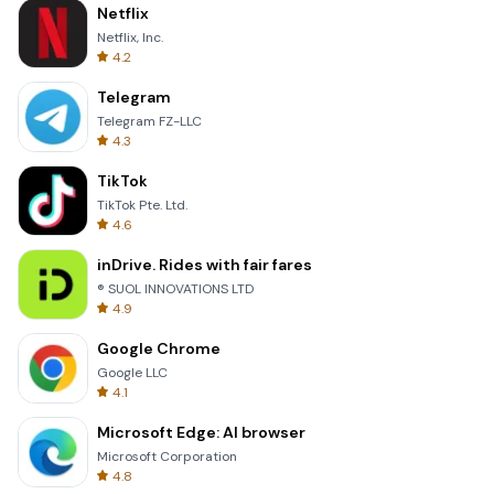
Netflix
Netflix, Inc.
4.2
Telegram
Telegram FZ-LLC
4.3
TikTok
TikTok Pte. Ltd.
4.6
inDrive. Rides with fair fares
® SUOL INNOVATIONS LTD
4.9
Google Chrome
Google LLC
4.1
Microsoft Edge: AI browser
Microsoft Corporation
4.8