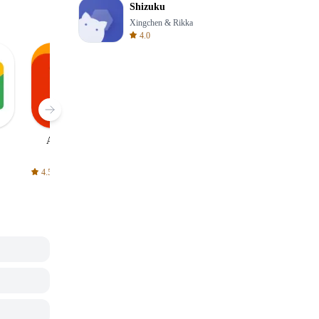
Shizuku
Xingchen & Rikka
4.0
AliExpress
Signal Private
Spotify - Music
Messenger
and Podcasts
4.5
4.3
4.6