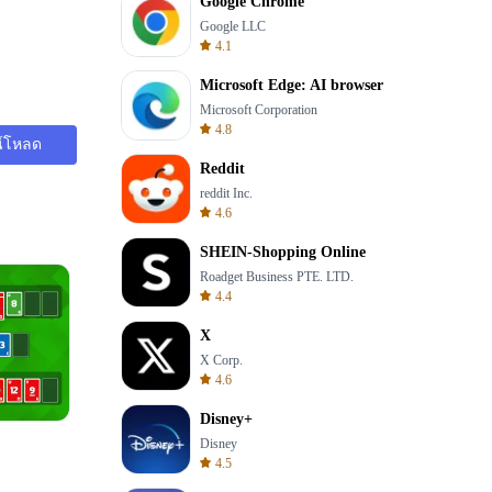
Google Chrome
Google LLC
4.1
Microsoft Edge: AI browser
Microsoft Corporation
4.8
์โหลด
Reddit
reddit Inc.
4.6
SHEIN-Shopping Online
Roadget Business PTE. LTD.
4.4
X
X Corp.
4.6
Disney+
Words of Wonders
Disney
4.5