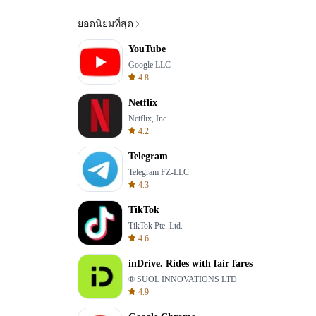
ยอดนิยมที่สุด
YouTube
Google LLC
4.8
Netflix
Netflix, Inc.
4.2
Telegram
Telegram FZ-LLC
4.3
TikTok
TikTok Pte. Ltd.
4.6
inDrive. Rides with fair fares
® SUOL INNOVATIONS LTD
4.9