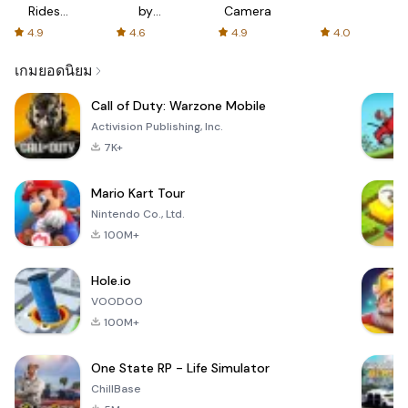
Rides
by
Camera
with fair
AFTVnews
4.9
4.6
4.9
4.0
fares
เกมยอดนิยม
Call of Duty: Warzone Mobile
Activision Publishing, Inc.
7K+
Mario Kart Tour
Nintendo Co., Ltd.
100M+
Hole.io
VOODOO
100M+
One State RP - Life Simulator
ChillBase