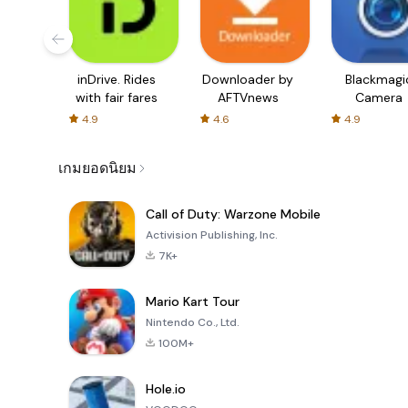
inDrive. Rides
Downloader by
Blackmagi
with fair fares
AFTVnews
Camera
4.9
4.6
4.9
เกมยอดนิยม
Call of Duty: Warzone Mobile
Activision Publishing, Inc.
7K+
Mario Kart Tour
Nintendo Co., Ltd.
100M+
Hole.io