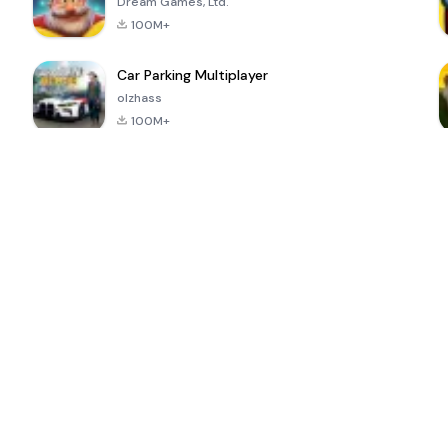
Dream Games, Ltd.
100M+
Car Parking Multiplayer
olzhass
100M+
ePSXe for
Super Bear
Block Blast!
 a
Android
Adventure
4.6
4.4
4.2