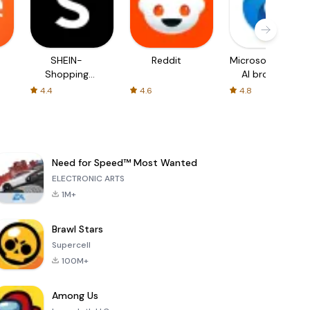
SHEIN-
Reddit
Microsoft Edge:
Shopping
AI browser
Online
4.4
4.6
4.8
Need for Speed™ Most Wanted
ELECTRONIC ARTS
1M+
Brawl Stars
Supercell
100M+
Among Us