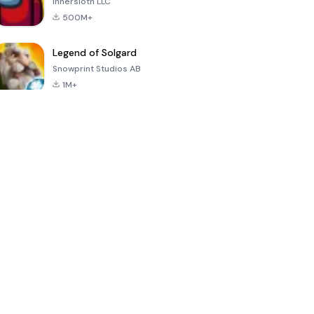
Innersloth LLC
500M+
Legend of Solgard
Snowprint Studios AB
1M+
Call of Duty:
Dream League
Minecraft Trial
Mobile Season
Soccer 2024
3
4.5
4.7
4.8