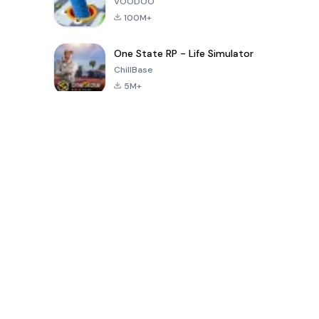
VOODOO
100M+
One State RP - Life Simulator
ChillBase
5M+
เกมยอดนิยมใน 30 วันที่ผ่านมา
PUBG MOBILE
Free Fire: The
Toca Life
LITE
Chaos
World: Build
Story
4.0
4.2
4.6