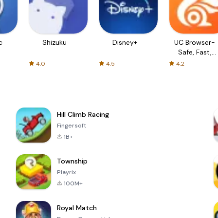
c
Shizuku
Disney+
UC Browser-
Safe, Fast,
Private
4.0
4.5
4.2
Hill Climb Racing
Fingersoft
1B+
Township
Playrix
100M+
Royal Match