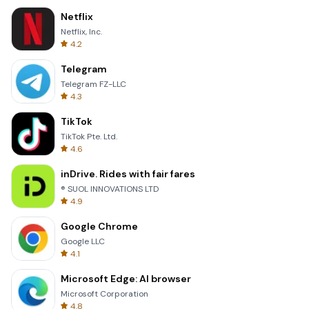
Netflix
Netflix, Inc.
4.2
Telegram
Telegram FZ-LLC
4.3
TikTok
TikTok Pte. Ltd.
4.6
inDrive. Rides with fair fares
® SUOL INNOVATIONS LTD
4.9
Google Chrome
Google LLC
4.1
Microsoft Edge: AI browser
Microsoft Corporation
4.8