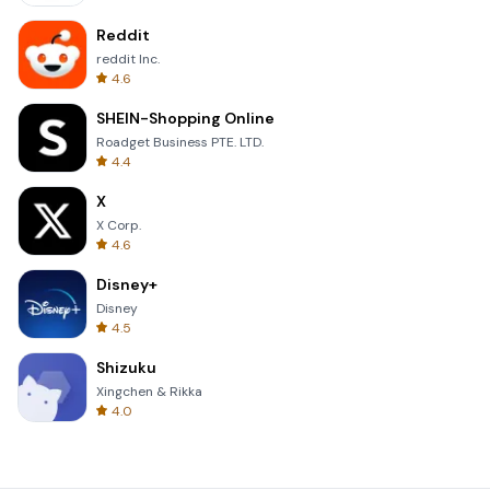
Reddit
reddit Inc.
4.6
SHEIN-Shopping Online
Roadget Business PTE. LTD.
4.4
X
X Corp.
4.6
Disney+
Disney
4.5
Shizuku
Xingchen & Rikka
4.0