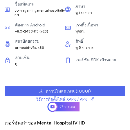
ชื่อแพ็คเกจ
ภาษา
com.agaming.mentalhospitaliv
ดู 1 รายการ
hd
ต้องการ Android
เรทติ้งเนื้อหา
v6.0-2438415
(
v23
)
ทุกคน
สถาปัตยกรรม
สิทธิ์
armeabi-v7a, x86
ดู 5 รายการ
ลายเซ็น
เวอร์ชัน SDK เป้าหมาย
ดู
ดาวน์โหลด APK
(
1.00.01
)
วิธีการติดตั้งไฟล์ XAPK / APK
วิธีการเล่น
เวอร์ชันเก่าของ Mental Hospital IV HD