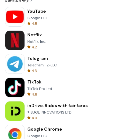
ยอดนิยมที่สุด
YouTube
Google LLC
4.8
Netflix
Netflix, Inc.
4.2
Telegram
Telegram FZ-LLC
4.3
TikTok
TikTok Pte. Ltd.
4.6
inDrive. Rides with fair fares
® SUOL INNOVATIONS LTD
4.9
Google Chrome
Google LLC