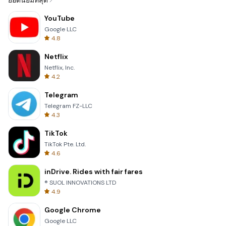
ยอดนิยมที่สุด
YouTube
Google LLC
4.8
Netflix
Netflix, Inc.
4.2
Telegram
Telegram FZ-LLC
4.3
TikTok
TikTok Pte. Ltd.
4.6
inDrive. Rides with fair fares
® SUOL INNOVATIONS LTD
4.9
Google Chrome
Google LLC