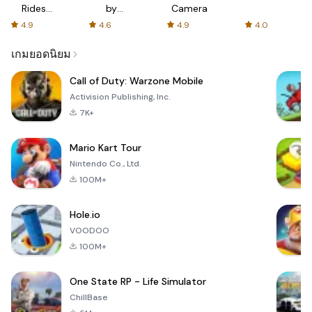
Rides
by
Camera
with fair
AFTVnews
4.9
4.6
4.9
4.0
fares
เกมยอดนิยม
Call of Duty: Warzone Mobile
Activision Publishing, Inc.
7K+
Mario Kart Tour
Nintendo Co., Ltd.
100M+
Hole.io
VOODOO
100M+
One State RP - Life Simulator
ChillBase