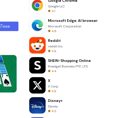
Google Chrome
Google LLC
4.1
Microsoft Edge: AI browser
์โหลด
Microsoft Corporation
4.8
Reddit
reddit Inc.
4.6
SHEIN-Shopping Online
Roadget Business PTE. LTD.
4.4
X
X Corp.
4.6
Four Colors
Disney+
Disney
4.5