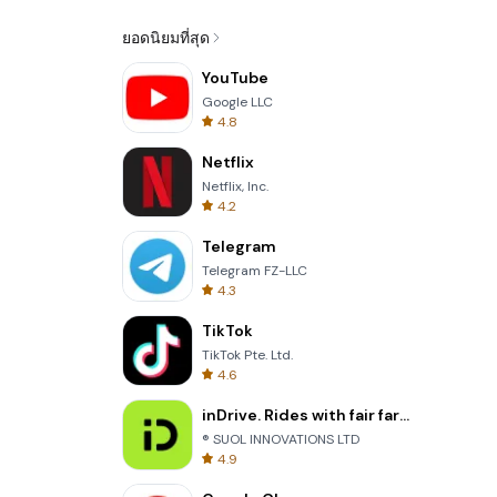
ยอดนิยมที่สุด
YouTube
Google LLC
4.8
Netflix
Netflix, Inc.
4.2
Telegram
Telegram FZ-LLC
4.3
TikTok
TikTok Pte. Ltd.
4.6
inDrive. Rides with fair fares
® SUOL INNOVATIONS LTD
4.9