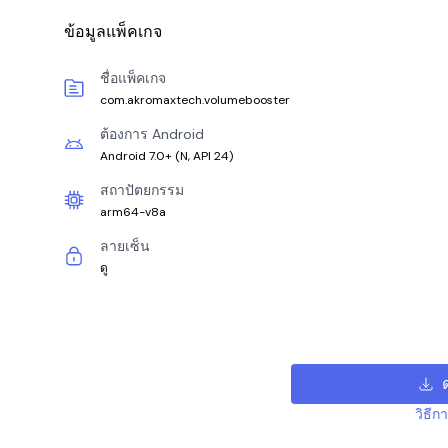
ข้อมูลแพ็คเกจ
ชื่อแพ็คเกจ
com.akromaxtech.volumebooster
ต้องการ Android
Android 7.0+
(
N, API 24
)
สถาปัตยกรรม
arm64-v8a
ลายเซ็น
ดู
วิธีก