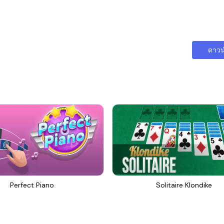
ดาวน
Perfect Piano
Solitaire Klondike