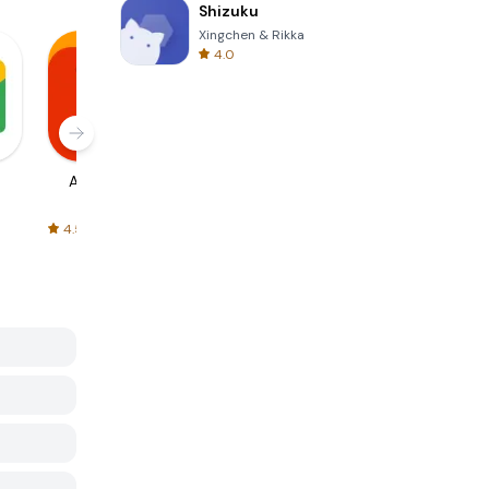
Shizuku
Xingchen & Rikka
4.0
AliExpress
Signal Private
Spotify - Music
Messenger
and Podcasts
4.5
4.3
4.6