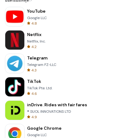
ยอดนิยมที่สุด
YouTube
Google LLC
4.8
Netflix
Netflix, Inc.
4.2
Telegram
Telegram FZ-LLC
4.3
TikTok
TikTok Pte. Ltd.
4.6
inDrive. Rides with fair fares
® SUOL INNOVATIONS LTD
4.9
Google Chrome
Google LLC