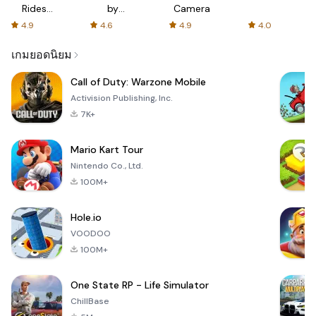
Rides
by
Camera
with fair
AFTVnews
4.9
4.6
4.9
4.0
fares
เกมยอดนิยม
Call of Duty: Warzone Mobile
Activision Publishing, Inc.
7K+
Mario Kart Tour
Nintendo Co., Ltd.
100M+
Hole.io
VOODOO
100M+
One State RP - Life Simulator
ChillBase