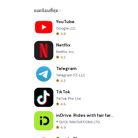
ยอดนิยมที่สุด
YouTube
Google LLC
4.8
Netflix
Netflix, Inc.
4.2
Telegram
Telegram FZ-LLC
4.3
TikTok
TikTok Pte. Ltd.
4.6
inDrive. Rides with fair fares
® SUOL INNOVATIONS LTD
4.9