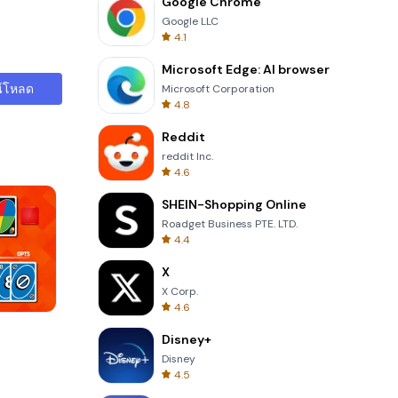
Google Chrome
Google LLC
4.1
Microsoft Edge: AI browser
์โหลด
Microsoft Corporation
4.8
Reddit
reddit Inc.
4.6
SHEIN-Shopping Online
Roadget Business PTE. LTD.
4.4
X
X Corp.
4.6
Garden Bloom
Disney+
Disney
4.5