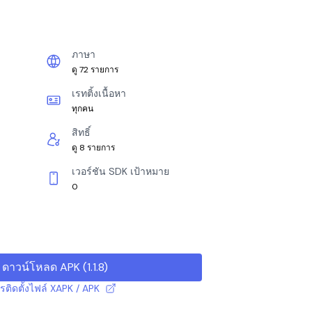
ภาษา
ดู 72 รายการ
เรทติ้งเนื้อหา
ทุกคน
สิทธิ์
ดู 8 รายการ
เวอร์ชัน SDK เป้าหมาย
0
ดาวน์โหลด APK
(
1.1.8
)
ารติดตั้งไฟล์ XAPK / APK