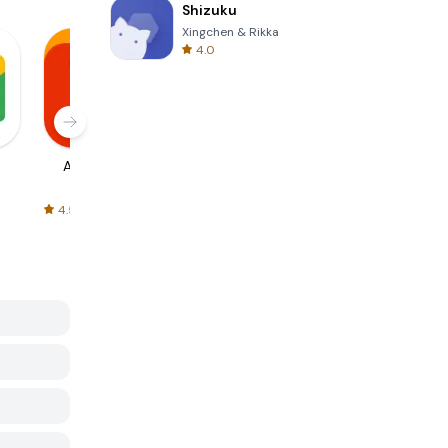
Shizuku
Xingchen & Rikka
4.0
AliExpress
Signal Private
Spotify - Music
Messenger
and Podcasts
4.5
4.3
4.6