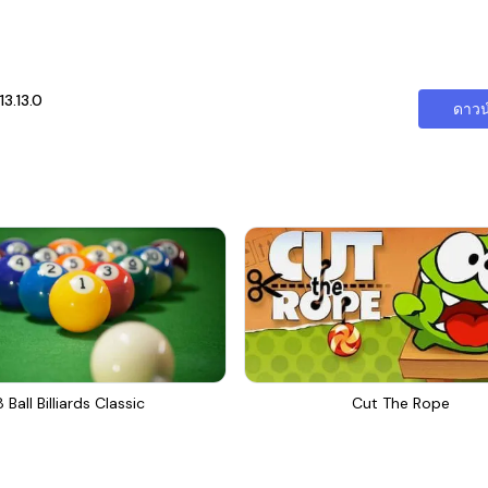
3.13.0
ดาวน
8 Ball Billiards Classic
Cut The Rope