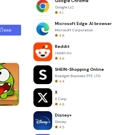
Google Chrome
Google LLC
4.1
Microsoft Edge: AI browser
์โหลด
Microsoft Corporation
4.8
Reddit
reddit Inc.
4.6
SHEIN-Shopping Online
Roadget Business PTE. LTD.
4.4
X
X Corp.
4.6
Tower Crash 3D
Disney+
Disney
4.5