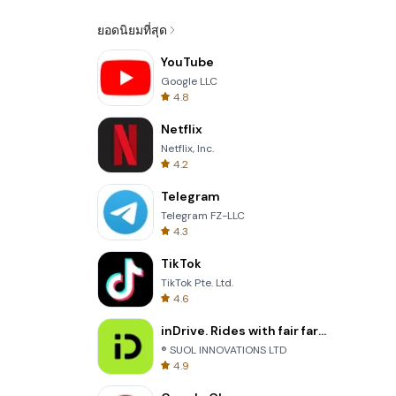
ยอดนิยมที่สุด
YouTube
Google LLC
4.8
Netflix
Netflix, Inc.
4.2
Telegram
Telegram FZ-LLC
4.3
TikTok
TikTok Pte. Ltd.
4.6
inDrive. Rides with fair fares
® SUOL INNOVATIONS LTD
4.9