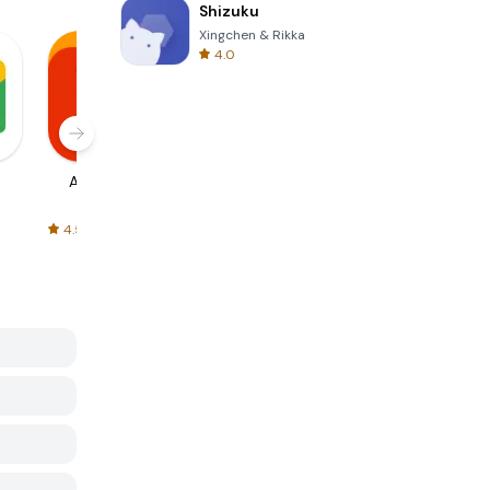
Shizuku
Xingchen & Rikka
4.0
AliExpress
Signal Private
Spotify - Music
Messenger
and Podcasts
4.5
4.3
4.6