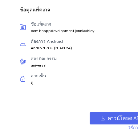
ข้อมูลแพ็คเกจ
ชื่อแพ็คเกจ
com.bhappdevelopment.jennlashley
ต้องการ Android
Android 7.0+
(
N, API 24
)
สถาปัตยกรรม
universal
ลายเซ็น
ดู
ดาวน์โหลด A
วิธีก