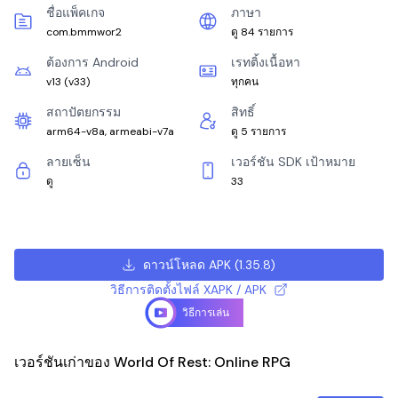
ชื่อแพ็คเกจ
ภาษา
com.bmmwor2
ดู 84 รายการ
ต้องการ Android
เรทติ้งเนื้อหา
v13
(
v33
)
ทุกคน
สถาปัตยกรรม
สิทธิ์
arm64-v8a, armeabi-v7a
ดู 5 รายการ
ลายเซ็น
เวอร์ชัน SDK เป้าหมาย
ดู
33
ดาวน์โหลด APK
(
1.35.8
)
วิธีการติดตั้งไฟล์ XAPK / APK
วิธีการเล่น
เวอร์ชันเก่าของ World Of Rest: Online RPG