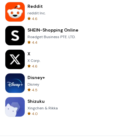
Reddit
reddit Inc.
4.6
SHEIN-Shopping Online
Roadget Business PTE. LTD.
4.4
X
X Corp.
4.6
Disney+
Disney
4.5
Shizuku
Xingchen & Rikka
4.0