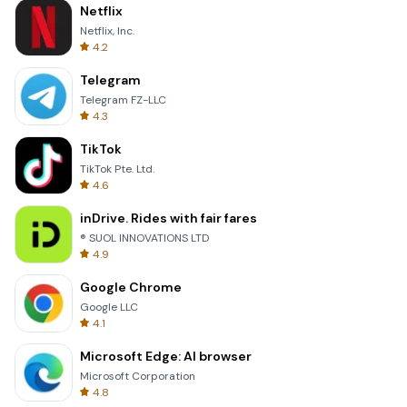
Netflix
Netflix, Inc.
4.2
Telegram
Telegram FZ-LLC
4.3
TikTok
TikTok Pte. Ltd.
4.6
inDrive. Rides with fair fares
® SUOL INNOVATIONS LTD
4.9
Google Chrome
Google LLC
4.1
Microsoft Edge: AI browser
Microsoft Corporation
4.8